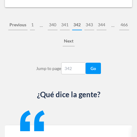
Previous
1
340
341
342
343
344
466
…
…
Next
Jump to page
Go
¿Qué dice la gente?
Slide 1 of 13