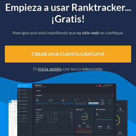
Empieza a usar Ranktracker...
¡Gratis!
Averigüe qué está impidiendo que
su sitio web
se clasifique.
CREAR UNA CUENTA GRATUITA
O
inicia sesión
con tus credenciales