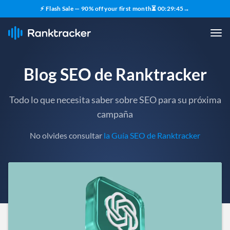
⚡ Flash Sale — 90% off your first month
⏳
00
:
29
:
43
→
Blog SEO de Ranktracker
Todo lo que necesita saber sobre SEO para su próxima
campaña
No olvides consultar
la Guía SEO de Ranktracker