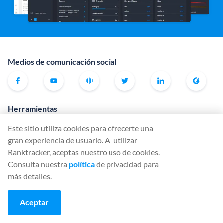
Medios de comunicación social
Herramientas
Rank Tracker
Este sitio utiliza cookies para ofrecerte una
Keyword Finder
gran experiencia de usuario. Al utilizar
Ranktracker, aceptas nuestro uso de cookies.
SERP Checker
Consulta nuestra
política
de privacidad para
Web Audit
más detalles.
Backlink Checker
Aceptar
Backlink Monitor
Lista de comprobación SEO