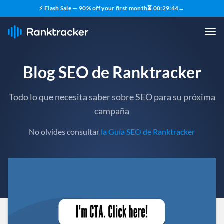
⚡ Flash Sale — 90% off your first month
⏳
00
:
29
:
43
→
Blog SEO de Ranktracker
Todo lo que necesita saber sobre SEO para su próxima
campaña
No olvides consultar
la Guía SEO de Ranktracker