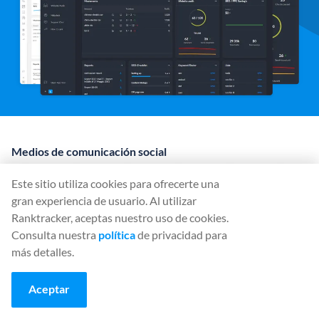
Medios de comunicación social
Este sitio utiliza cookies para ofrecerte una
gran experiencia de usuario. Al utilizar
Ranktracker, aceptas nuestro uso de cookies.
Herramientas
Consulta nuestra
política
de privacidad para
Rank Tracker
más detalles.
Keyword Finder
SERP Checker
Aceptar
Web Audit