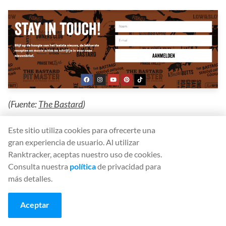
(Fuente:
The Bastard
)
Este sitio utiliza cookies para ofrecerte una
Pedir a un cliente que se inscriba en la lista del boletín
gran experiencia de usuario. Al utilizar
de noticias puede ser rentable para la generación de
Ranktracker, aceptas nuestro uso de cookies.
clientes potenciales y las campañas
de marketing por
Consulta nuestra
política
de privacidad para
correo electrónico
. Puede presentar la solicitud de
más detalles.
suscripción por correo electrónico como un
Aceptar
formulario en la página o incluirla en una ventana
emergente para ahorrar espacio.