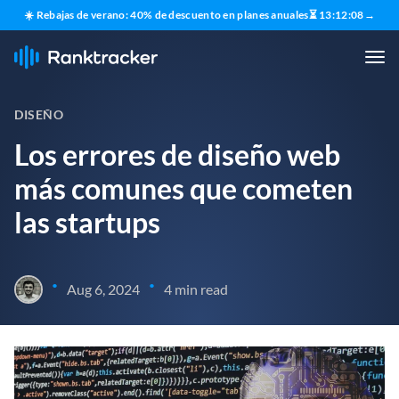
☀️ Rebajas de verano: 40% de descuento en planes anuales
⏳
13
:
12
:
07
→
DISEÑO
Los errores de diseño web
más comunes que cometen
las startups
•
•
Aug 6, 2024
4 min read