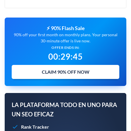
⚡ 90% Flash Sale
90% off your first month on monthly plans. Your personal
30-minute offer is live now.
OFFER ENDS IN:
00
:
29
:
43
CLAIM 90% OFF NOW
LA PLATAFORMA TODO EN UNO PARA
UN SEO EFICAZ
Rank Tracker