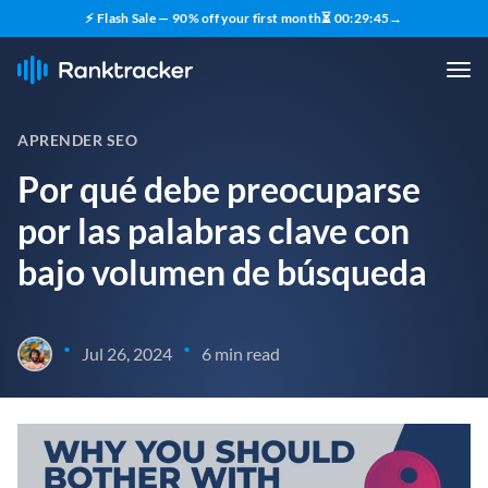
⚡ Flash Sale — 90% off your first month
⏳
00
:
29
:
43
→
APRENDER SEO
Por qué debe preocuparse
por las palabras clave con
bajo volumen de búsqueda
•
•
Jul 26, 2024
6 min read