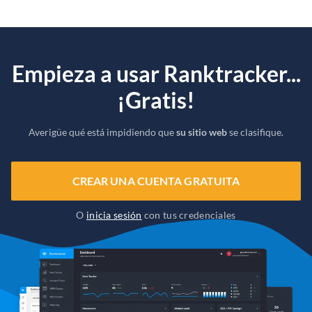
Empieza a usar Ranktracker...
¡Gratis!
Averigüe qué está impidiendo que
su sitio web
se clasifique.
CREAR UNA CUENTA GRATUITA
O
inicia sesión
con tus credenciales