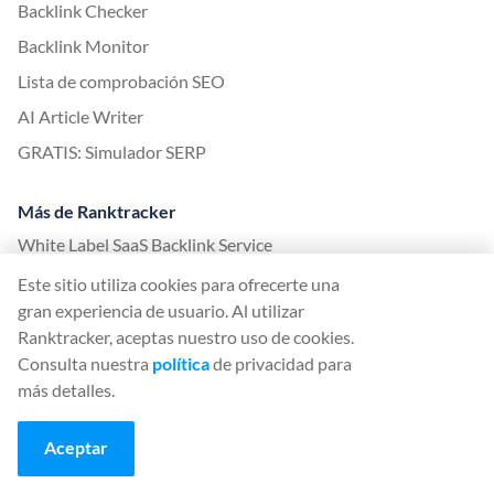
Backlink Checker
Backlink Monitor
Lista de comprobación SEO
AI Article Writer
GRATIS: Simulador SERP
Más de Ranktracker
White Label SaaS Backlink Service
Cómo funciona
Este sitio utiliza cookies para ofrecerte una
gran experiencia de usuario. Al utilizar
Programa de afiliados
Ranktracker, aceptas nuestro uso de cookies.
Blog
Consulta nuestra
política
de privacidad para
Glosario SEO
más detalles.
Guía SEO
Aceptar
Herramientas SEO gratuitas
Acuerdo de Guest Post