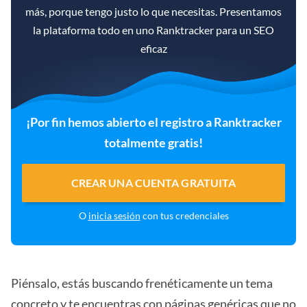
más, porque tengo justo lo que necesitas. Presentamos
la plataforma todo en uno Ranktracker para un SEO
eficaz
¡Por fin hemos abierto el registro a Ranktracker
totalmente gratis!
CREAR UNA CUENTA GRATUITA
O
inicia sesión
con tus credenciales
Piénsalo, estás buscando frenéticamente un tema
concreto y te encuentras con páginas genéricas que no