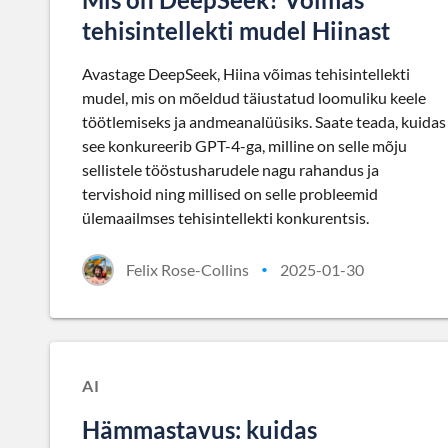
tehisintellekti mudel Hiinast
Avastage DeepSeek, Hiina võimas tehisintellekti
mudel, mis on mõeldud täiustatud loomuliku keele
töötlemiseks ja andmeanalüüsiks. Saate teada, kuidas
see konkureerib GPT-4-ga, milline on selle mõju
sellistele tööstusharudele nagu rahandus ja
tervishoid ning millised on selle probleemid
ülemaailmses tehisintellekti konkurentsis.
Felix Rose-Collins
2025-01-30
•
AI
Hämmastavus: kuidas