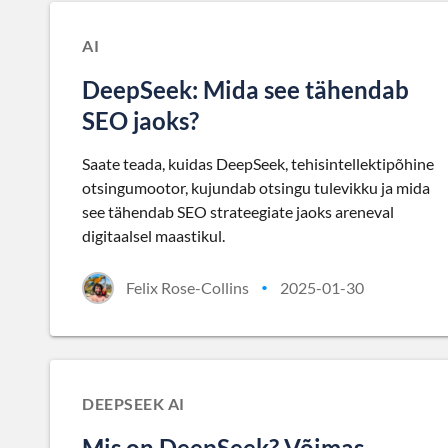
AI
DeepSeek: Mida see tähendab
SEO jaoks?
Saate teada, kuidas DeepSeek, tehisintellektipõhine
otsingumootor, kujundab otsingu tulevikku ja mida
see tähendab SEO strateegiate jaoks areneval
digitaalsel maastikul.
Felix Rose-Collins
2025-01-30
•
DEEPSEEK AI
Mis on DeepSeek? Võimas