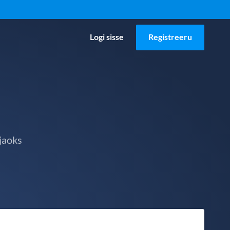
Logi sisse
Registreeru
jaoks