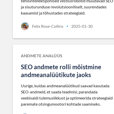
tehisintellektipõhised vestlusrobotid muudavad SEO
ja sisuturunduse revolutsiooniliselt, suurendades
kaasamist ja tõhustades strateegiaid.
Felix Rose-Collins
2025-01-30
•
ANDMETE ANALÜÜS
SEO andmete rolli mõistmine
andmeanalüütikute jaoks
Uurige, kuidas andmeanalüütikud saavad kasutada
SEO-andmeid, et saada teadmisi, parandada
veebisaidi tulemuslikkust ja optimeerida strateegiaid
paremate otsingumootori kohtade saamiseks.