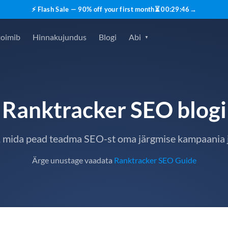
⚡ Flash Sale — 90% off your first month
⏳
00
:
29
:
45
→
toimib
Hinnakujundus
Blogi
Abi
Ranktracker SEO blogi
, mida pead teadma SEO-st oma järgmise kampaania 
Ärge unustage vaadata
Ranktracker SEO Guide