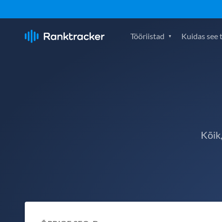
Tööriistad
Kuidas see 
Kõik