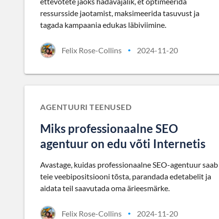
ettevõtete jaoks hädavajalik, et optimeerida
ressursside jaotamist, maksimeerida tasuvust ja
tagada kampaania edukas läbiviimine.
Felix Rose-Collins
2024-11-20
•
AGENTUURI TEENUSED
Miks professionaalne SEO
agentuur on edu võti Internetis
Avastage, kuidas professionaalne SEO-agentuur saab
teie veebipositsiooni tõsta, parandada edetabelit ja
aidata teil saavutada oma ärieesmärke.
Felix Rose-Collins
2024-11-20
•