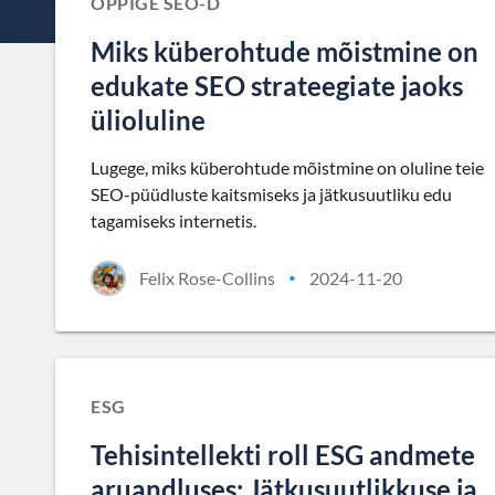
ÕPPIGE SEO-D
Miks küberohtude mõistmine on
edukate SEO strateegiate jaoks
ülioluline
Lugege, miks küberohtude mõistmine on oluline teie
SEO-püüdluste kaitsmiseks ja jätkusuutliku edu
tagamiseks internetis.
Felix Rose-Collins
2024-11-20
•
ESG
Tehisintellekti roll ESG andmete
aruandluses: Jätkusuutlikkuse ja