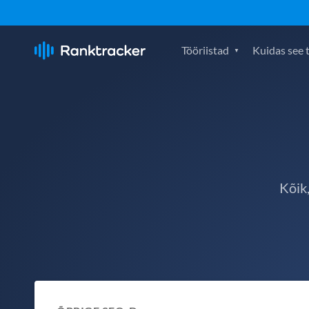
Tööriistad
Kuidas see 
Kõik