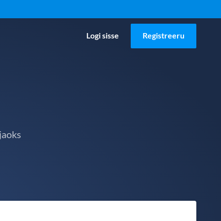
Logi sisse
Registreeru
jaoks