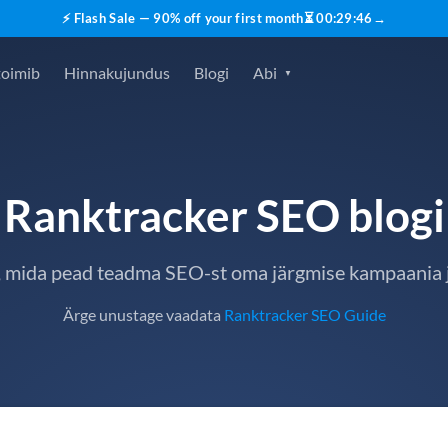
⚡ Flash Sale — 90% off your first month
⏳
00
:
29
:
46
→
toimib
Hinnakujundus
Blogi
Abi
Ranktracker SEO blogi
, mida pead teadma SEO-st oma järgmise kampaania 
Ärge unustage vaadata
Ranktracker SEO Guide