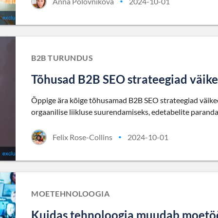
Anna Polovnikova
2024-10-01
•
B2B TURUNDUS
Tõhusad B2B SEO strateegiad väikee
Õppige ära kõige tõhusamad B2B SEO strateegiad väikee
orgaanilise liikluse suurendamiseks, edetabelite paranda
Felix Rose-Collins
2024-10-01
•
MOETEHNOLOOGIA
Kuidas tehnoloogia muudab moetö