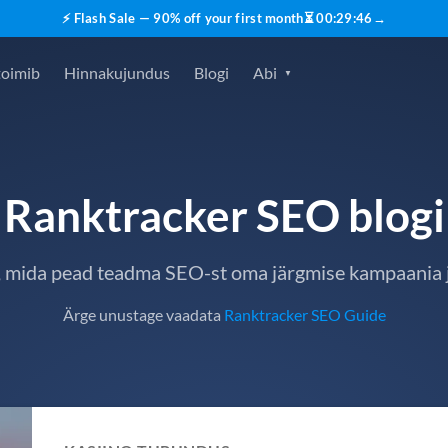
⚡ Flash Sale — 90% off your first month
⏳
00
:
29
:
45
→
toimib
Hinnakujundus
Blogi
Abi
Ranktracker SEO blogi
, mida pead teadma SEO-st oma järgmise kampaania 
Ärge unustage vaadata
Ranktracker SEO Guide