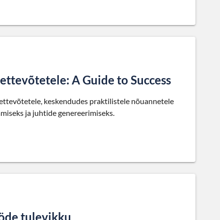
ttevõtetele: A Guide to Success
ttevõtetele, keskendudes praktilistele nõuannetele
miseks ja juhtide genereerimiseks.
öde tulevikku