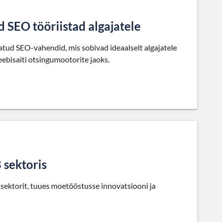
d SEO tööriistad algajatele
tatud SEO-vahendid, mis sobivad ideaalselt algajatele
eebisaiti otsingumootorite jaoks.
 sektoris
ektorit, tuues moetööstusse innovatsiooni ja