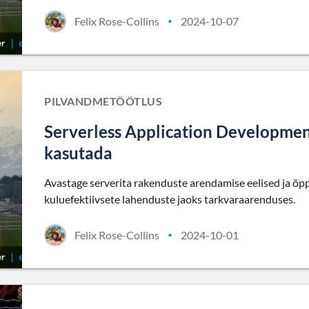
Felix Rose-Collins
2024-10-07
•
PILVANDMETÖÖTLUS
Serverless Application Development 
kasutada
Avastage serverita rakenduste arendamise eelised ja õppi
kuluefektiivsete lahenduste jaoks tarkvaraarenduses.
Felix Rose-Collins
2024-10-01
•