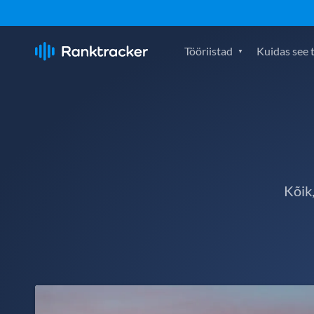
Tööriistad
Kuidas see 
Kõik