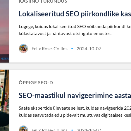
KASIINO TURUNDUS
Lokaliseeritud SEO piirkondlike kas
Lugege, kuidas lokaliseeritud SEO võib anda piirkondlike
külastatavust ja nähtavust otsingutulemustes.
Felix Rose-Collins
2024-10-07
•
ÕPPIGE SEO-D
SEO-maastikul navigeerimine aastal
Saate ekspertide ülevaate sellest, kuidas navigeerida 20
kuidas saavutada edu pidevalt muutuvas digitaalses ke
Felix Rose-Collins
2024-10-07
•