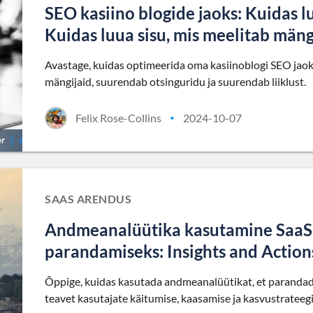
SEO kasiino blogide jaoks: Kuidas l
Kuidas luua sisu, mis meelitab mäng
Avastage, kuidas optimeerida oma kasiinoblogi SEO jaoks
mängijaid, suurendab otsinguridu ja suurendab liiklust.
Felix Rose-Collins
2024-10-07
•
SAAS ARENDUS
Andmeanalüütika kasutamine SaaS
parandamiseks: Insights and Actions
Õppige, kuidas kasutada andmeanalüütikat, et parandad
teavet kasutajate käitumise, kaasamise ja kasvustrateeg