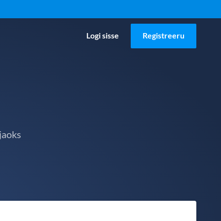
Logi sisse
Registreeru
jaoks