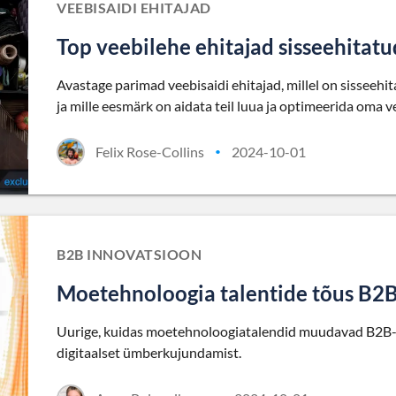
VEEBISAIDI EHITAJAD
Top veebilehe ehitajad sisseehitatu
Avastage parimad veebisaidi ehitajad, millel on sisseehi
ja mille eesmärk on aidata teil luua ja optimeerida oma v
Felix Rose-Collins
2024-10-01
•
B2B INNOVATSIOON
Moetehnoloogia talentide tõus B2B
Uurige, kuidas moetehnoloogiatalendid muudavad B2B-s
digitaalset ümberkujundamist.