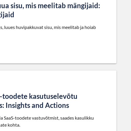
uua sisu, mis meelitab mängijaid:
ijaid
, luues huvipakkuvat sisu, mis meelitab ja hoiab
-toodete kasutuselevõtu
: Insights and Actions
a SaaS-toodete vastuvõtmist, saades kasulikku
iate kohta.