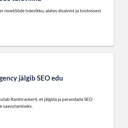
 moetööde tulevikku, alates disainist ja tootmisest
gency jälgib SEO edu
utab Ranktrackerit, et jälgida ja parandada SEO
de saavutamiseks.