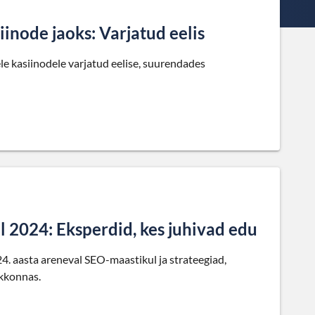
iinode jaoks: Varjatud eelis
le kasiinodele varjatud eelise, suurendades
 2024: Eksperdid, kes juhivad edu
24. aasta areneval SEO-maastikul ja strateegiad,
skkonnas.