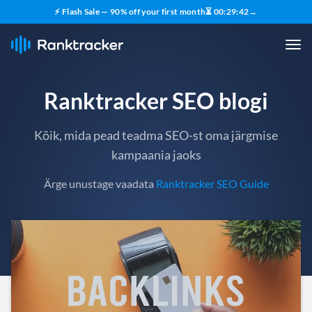
⚡ Flash Sale — 90% off your first month
⏳
00
:
29
:
40
→
Ranktracker SEO blogi
Kõik, mida pead teadma SEO-st oma järgmise
kampaania jaoks
Ärge unustage vaadata
Ranktracker SEO Guide