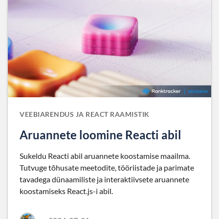
VEEBIARENDUS JA REACT RAAMISTIK
Aruannete loomine Reacti abil
Sukeldu Reacti abil aruannete koostamise maailma.
Tutvuge tõhusate meetodite, tööriistade ja parimate
tavadega dünaamiliste ja interaktiivsete aruannete
koostamiseks React.js-i abil.