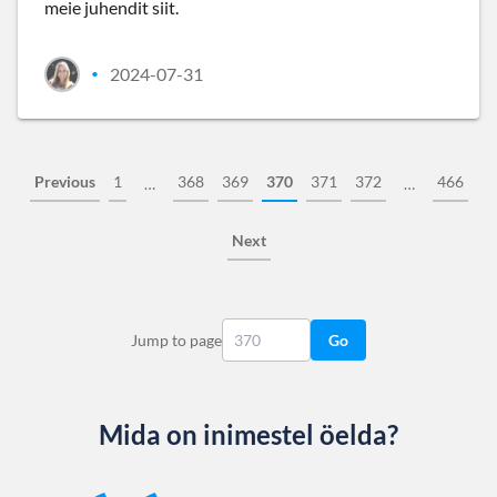
meie juhendit siit.
2024-07-31
•
Previous
1
368
369
370
371
372
466
…
…
Next
Jump to page
Go
Mida on inimestel öelda?
Slide 1 of 13