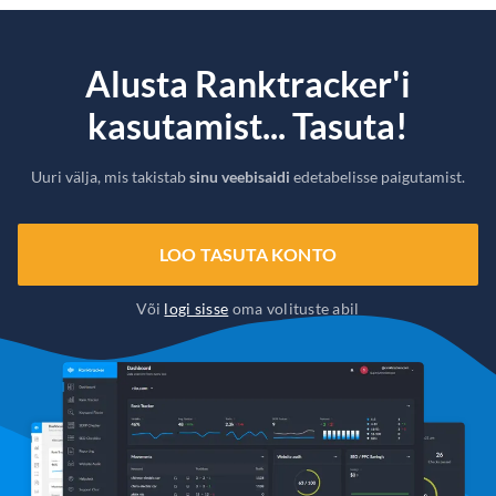
Alusta Ranktracker'i
kasutamist... Tasuta!
Uuri välja, mis takistab
sinu veebisaidi
edetabelisse paigutamist.
LOO TASUTA KONTO
Või
logi sisse
oma volituste abil