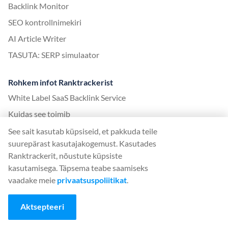
Backlink Monitor
SEO kontrollnimekiri
AI Article Writer
TASUTA: SERP simulaator
Rohkem infot Ranktrackerist
White Label SaaS Backlink Service
Kuidas see toimib
Partnerprogramm
See sait kasutab küpsiseid, et pakkuda teile
suurepärast kasutajakogemust. Kasutades
Blogi
Ranktrackerit, nõustute küpsiste
SEO sõnastik
kasutamisega. Täpsema teabe saamiseks
SEO juhend
vaadake meie
privaatsuspoliitikat
.
Tasuta SEO tööriistad
Aktsepteeri
Külalispostituse leping
Google'i algoritmi uuenduste ajalugu