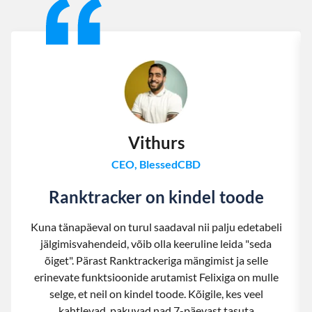
Vithurs
CEO, BlessedCBD
Ranktracker on kindel toode
Kuna tänapäeval on turul saadaval nii palju edetabeli
jälgimisvahendeid, võib olla keeruline leida "seda
õiget". Pärast Ranktrackeriga mängimist ja selle
erinevate funktsioonide arutamist Felixiga on mulle
selge, et neil on kindel toode. Kõigile, kes veel
kahtlevad, pakuvad nad 7-päevast tasuta