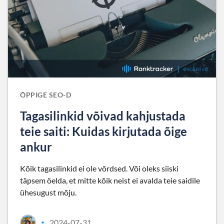
ÕPPIGE SEO-D
Tagasilinkid võivad kahjustada
teie saiti: Kuidas kirjutada õige
ankur
Kõik tagasilinkid ei ole võrdsed. Või oleks siiski
täpsem öelda, et mitte kõik neist ei avalda teie saidile
ühesugust mõju.
2024-07-31
•