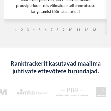
prooviperioodi, mis võimaldab teil enne otsuse
langetamist tööriista uurida!
1
2
3
4
5
6
7
8
9
10
11
12
13
Ranktrackerit kasutavad maailma
juhtivate ettevõtete turundajad.