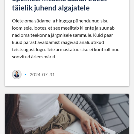
täielik juhend algajatele
Olete oma südame ja hingega pühendunud sisu
loomisele, lootes, et see meelitab kliente ja suunab
nad oma teekonna järgmisele sammule. Kuid paar
kuud pärast avaldamist räägivad analüütikud
teistsugust lugu. Teie armastatud sisu ei kontrollinud
soovitud ärieesmärki.
2024-07-31
•