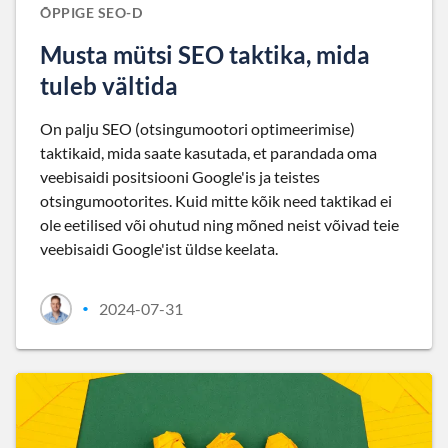
ÕPPIGE SEO-D
Musta mütsi SEO taktika, mida
tuleb vältida
On palju SEO (otsingumootori optimeerimise)
taktikaid, mida saate kasutada, et parandada oma
veebisaidi positsiooni Google'is ja teistes
otsingumootorites. Kuid mitte kõik need taktikad ei
ole eetilised või ohutud ning mõned neist võivad teie
veebisaidi Google'ist üldse keelata.
2024-07-31
•