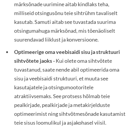
märksõnade uurimine aitab kindlaks teha,
milliseid otsingusõnu teie sihtrühm tavaliselt
kasutab. Samuti aitab see tuvastada suurima
otsingumahuga märksõnad, mis tõenäoliselt
suurendavad liiklust ja konversioone.
Optimeerige oma veebisaidi sisu ja struktuuri
sihtvõtete jaoks -
Kui olete oma sihtvõtete
tuvastanud, saate nende abil optimeerida oma
sisu ja veebisaidi struktuuri, et muuta see
kasutajatele ja otsingumootoritele
atraktiivsemaks. See protsess hõlmab teie
pealkirjade, pealkirjade ja metakirjelduste
optimeerimist ning sihtvõtmesõnade kasutamist
teie sisus loomulikul ja asjakohasel viisil.