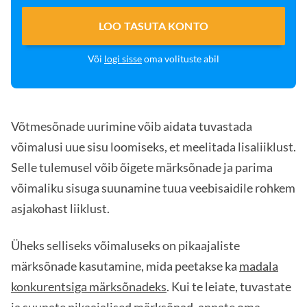
LOO TASUTA KONTO
Või
logi sisse
oma volituste abil
Võtmesõnade uurimine võib aidata tuvastada
võimalusi uue sisu loomiseks, et meelitada lisaliiklust.
Selle tulemusel võib õigete märksõnade ja parima
võimaliku sisuga suunamine tuua veebisaidile rohkem
asjakohast liiklust.
Üheks selliseks võimaluseks on pikaajaliste
märksõnade kasutamine, mida peetakse ka
madala
konkurentsiga märksõnadeks
. Kui te leiate, tuvastate
ja suunate pikaajalised märksõnad, annate oma