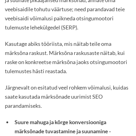
veebisaidile tohutu väärtuse; need parandavad teie
veebisaidi võimalusi paikneda otsingumootori
tulemuste lehekülgedel (SERP).
Kasutage abiks tööriista, mis näitab teile oma
märksõna raskust. Märksõna raskusaste näitab, kui
raske on konkreetse märksõna jaoks otsingumootori
tulemustes hästi reastada.
Järgnevalt on esitatud veel rohkem võimalusi, kuidas
saate kasutada märksõnade uurimist SEO
parandamiseks.
Suure mahuga ja kõrge konversiooniga
märksõnade tuvastamine ja suunamine -