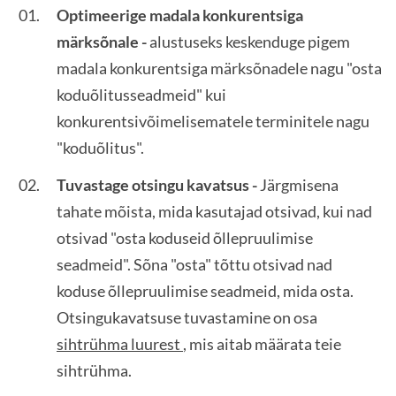
Optimeerige madala konkurentsiga
märksõnale -
alustuseks keskenduge pigem
madala konkurentsiga märksõnadele nagu "osta
koduõlitusseadmeid" kui
konkurentsivõimelisematele terminitele nagu
"koduõlitus".
Tuvastage otsingu kavatsus -
Järgmisena
tahate mõista, mida kasutajad otsivad, kui nad
otsivad "osta koduseid õllepruulimise
seadmeid". Sõna "osta" tõttu otsivad nad
koduse õllepruulimise seadmeid, mida osta.
Otsingukavatsuse tuvastamine on osa
sihtrühma luurest
, mis aitab määrata teie
sihtrühma.