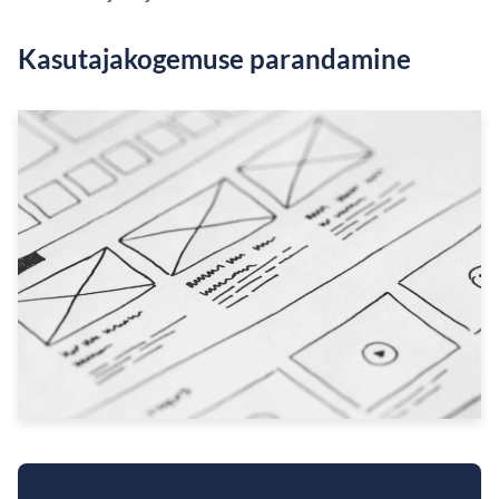
Kasutajakogemuse parandamine