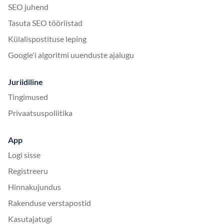
SEO juhend
Tasuta SEO tööriistad
Külalispostituse leping
Google'i algoritmi uuenduste ajalugu
Juriidiline
Tingimused
Privaatsuspoliitika
App
Logi sisse
Registreeru
Hinnakujundus
Rakenduse verstapostid
Kasutajatugi