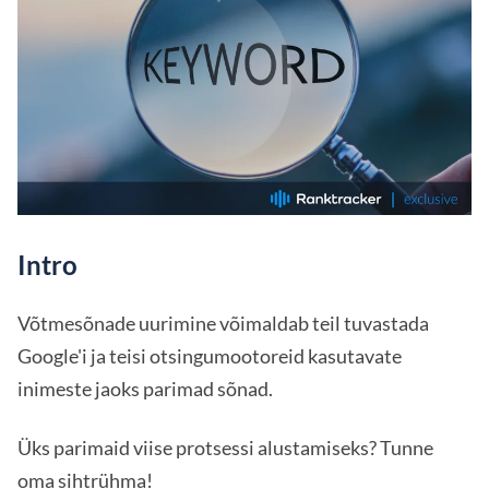
Intro
Võtmesõnade uurimine võimaldab teil tuvastada
Google'i ja teisi otsingumootoreid kasutavate
inimeste jaoks parimad sõnad.
Üks parimaid viise protsessi alustamiseks? Tunne
oma sihtrühma!