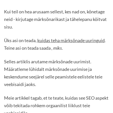
Kui teil on hea arusaam sellest, kes nad on, kõnetage
neid - kirjutage märksõnarikast ja tähelepanu köitvat
sisu.
Üks asi on teada,
kuidas teha märksõnade uuringuid
.
Teine asi on teada saada
, miks
.
Selles artiklis arutame märksõnade uurimist.
Määratleme lühidalt märksõnade uurimise ja
keskendume seejärel selle peamistele eelistele teie
veebisaidi jaoks.
Meie artikkel tagab, et te teate, kuidas see SEO aspekt
võib tekitada rohkem orgaanilist liiklust teie