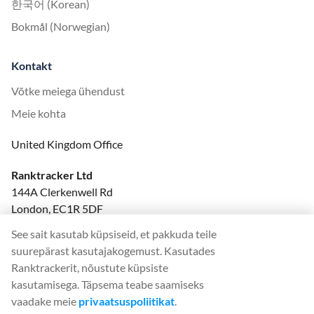
한국어 (Korean)
Bokmål (Norwegian)
Kontakt
Võtke meiega ühendust
Meie kohta
United Kingdom Office
Ranktracker Ltd
144A Clerkenwell Rd
London, EC1R 5DF
Company No: 08820809
See sait kasutab küpsiseid, et pakkuda teile
felix@ranktracker.com
suurepärast kasutajakogemust. Kasutades
Ranktrackerit, nõustute küpsiste
kasutamisega. Täpsema teabe saamiseks
vaadake meie
privaatsuspoliitikat
.
2015 -
2026
© Ranktracker. All Rights Reserved.