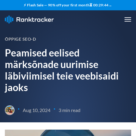
⚡ Flash Sale — 90% off your first month
⏳
00
:
29
:
43
→
ÕPPIGE SEO-D
Peamised eelised
märksõnade uurimise
läbiviimisel teie veebisaidi
jaoks
•
•
Aug 10, 2024
3 min read