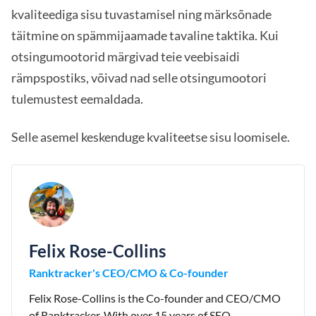
kvaliteediga sisu tuvastamisel ning märksõnade
täitmine on spämmijaamade tavaline taktika. Kui
otsingumootorid märgivad teie veebisaidi
rämpspostiks, võivad nad selle otsingumootori
tulemustest eemaldada.
Selle asemel keskenduge kvaliteetse sisu loomisele.
Felix Rose-Collins
Ranktracker's CEO/CMO & Co-founder
Felix Rose-Collins is the Co-founder and CEO/CMO
of Ranktracker. With over 15 years of SEO