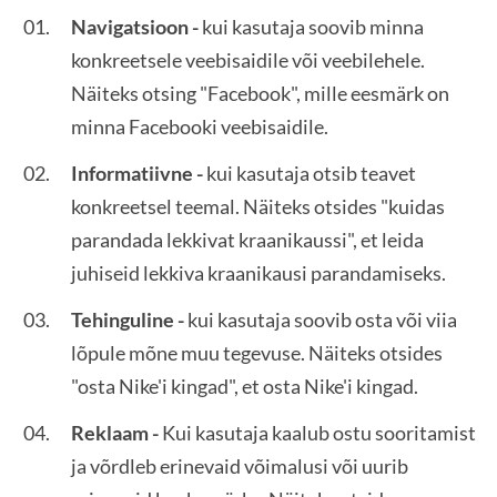
Navigatsioon -
kui kasutaja soovib minna
konkreetsele veebisaidile või veebilehele.
Näiteks otsing "Facebook", mille eesmärk on
minna Facebooki veebisaidile.
Informatiivne -
kui kasutaja otsib teavet
konkreetsel teemal. Näiteks otsides "kuidas
parandada lekkivat kraanikaussi", et leida
juhiseid lekkiva kraanikausi parandamiseks.
Tehinguline -
kui kasutaja soovib osta või viia
lõpule mõne muu tegevuse. Näiteks otsides
"osta Nike'i kingad", et osta Nike'i kingad.
Reklaam -
Kui kasutaja kaalub ostu sooritamist
ja võrdleb erinevaid võimalusi või uurib