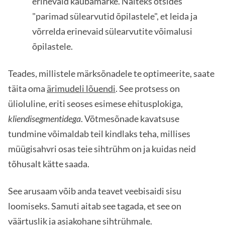
erinevaid kaubamärke. Näiteks otsides
"parimad sülearvutid õpilastele", et leida ja
võrrelda erinevaid sülearvutite võimalusi
õpilastele.
Teades, millistele märksõnadele te optimeerite, saate
täita oma
ärimudeli lõuendi
. See protsess on
ülioluline, eriti seoses esimese ehitusplokiga,
kliendisegmentidega
. Võtmesõnade kavatsuse
tundmine võimaldab teil kindlaks teha, millises
müügisahvri osas teie sihtrühm on ja kuidas neid
tõhusalt kätte saada.
See arusaam võib anda teavet veebisaidi sisu
loomiseks. Samuti aitab see tagada, et see on
väärtuslik ja asjakohane sihtrühmale.