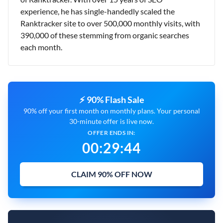
experience, he has single-handedly scaled the
Ranktracker site to over 500,000 monthly visits, with
390,000 of these stemming from organic searches
each month.
⚡ 90% Flash Sale
90% off your first month on monthly plans. Your personal
30-minute offer is live now.
OFFER ENDS IN:
00
:
29
:
43
CLAIM 90% OFF NOW