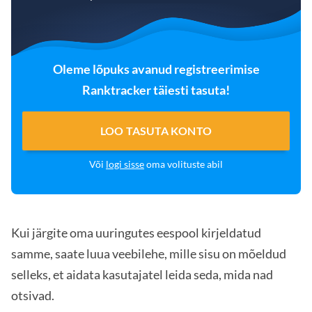
Oleme lõpuks avanud registreerimise
Ranktracker täiesti tasuta!
LOO TASUTA KONTO
Või
logi sisse
oma volituste abil
Kui järgite oma uuringutes eespool kirjeldatud
samme, saate luua veebilehe, mille sisu on mõeldud
selleks, et aidata kasutajatel leida seda, mida nad
otsivad.