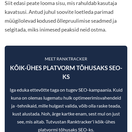
Siit edasi peate looma sisu, mis rahuldab kasutaja
kavatsusi. Antud juhul soovite loetleda parimad
müügilolevad kodused õllepruulimise seadmed ja
selgitada, miks inimesed peaksid neid ostma.
MEET RANKTRACKER
KÕIK-ÜHES PLATVORM TÕHUSAKS SEO-
KS
Iga eduka ettevõtte taga on tugev SEO-kampaania. Kuid
kuna on olemas lugematu hulk optimeerimisvahendeid
ja -tehnikaid, mille hulgast valida, võib olla raske teada,
kust alustada. Noh, ärge kartke enam, sest mul on just
see, mis aitab. Tutvustan Ranktracker'i kõik-ühes
platvormi tõhusaks SEO-ks.