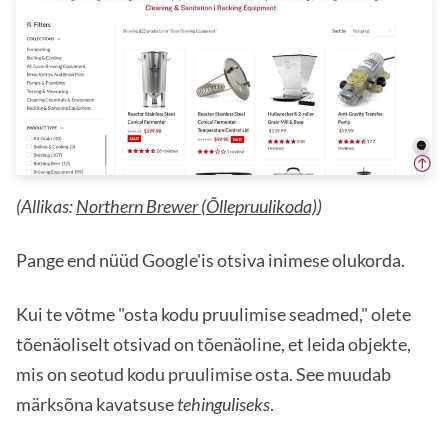
(Allikas:
Northern Brewer (Õllepruulikoda)
)
Pange end nüüd Google'is otsiva inimese olukorda.
Kui te võtme "osta kodu pruulimise seadmed," olete
tõenäoliselt otsivad on tõenäoline, et leida objekte,
mis on seotud kodu pruulimise osta. See muudab
märksõna kavatsuse
tehinguliseks
.