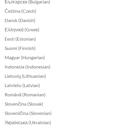
Български (Bulgarian)
Čeština (Czech)
Dansk (Danish)
Ελληνικά (Greek)
Eesti (Estonian)
Suomi (Finnish)
Magyar (Hungarian)
Indonesia (Indonesian)
Lietuvių (Lithuanian)
Latviešu (Latvian)
Română (Romanian)
Slovenčina (Slovak)
Slovenščina (Slovenian)
Українська (Ukrainian)