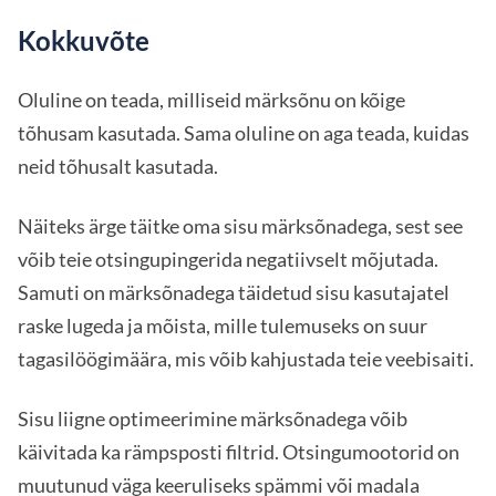
Kokkuvõte
Oluline on teada, milliseid märksõnu on kõige
tõhusam kasutada. Sama oluline on aga teada, kuidas
neid tõhusalt kasutada.
Näiteks ärge täitke oma sisu märksõnadega, sest see
võib teie otsingupingerida negatiivselt mõjutada.
Samuti on märksõnadega täidetud sisu kasutajatel
raske lugeda ja mõista, mille tulemuseks on suur
tagasilöögimäära, mis võib kahjustada teie veebisaiti.
Sisu liigne optimeerimine märksõnadega võib
käivitada ka rämpsposti filtrid. Otsingumootorid on
muutunud väga keeruliseks spämmi või madala