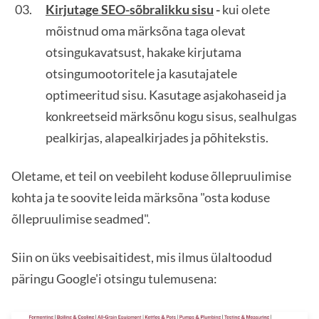
Kirjutage SEO-sõbralikku sisu
-
kui olete
mõistnud oma märksõna taga olevat
otsingukavatsust, hakake kirjutama
otsingumootoritele ja kasutajatele
optimeeritud sisu. Kasutage asjakohaseid ja
konkreetseid märksõnu kogu sisus, sealhulgas
pealkirjas, alapealkirjades ja põhitekstis.
Oletame, et teil on veebileht koduse õllepruulimise
kohta ja te soovite leida märksõna "osta koduse
õllepruulimise seadmed".
Siin on üks veebisaitidest, mis ilmus ülaltoodud
päringu Google'i otsingu tulemusena: