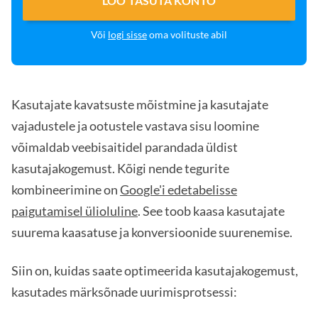
LOO TASUTA KONTO
Või
logi sisse
oma volituste abil
Kasutajate kavatsuste mõistmine ja kasutajate
vajadustele ja ootustele vastava sisu loomine
võimaldab veebisaitidel parandada üldist
kasutajakogemust. Kõigi nende tegurite
kombineerimine on
Google'i edetabelisse
paigutamisel ülioluline
. See toob kaasa kasutajate
suurema kaasatuse ja konversioonide suurenemise.
Siin on, kuidas saate optimeerida kasutajakogemust,
kasutades märksõnade uurimisprotsessi: