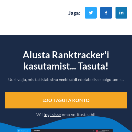
Jaga
:
Alusta Ranktracker'i
kasutamist... Tasuta!
Uuri välja, mis takistab
sinu veebisaidi
edetabelisse paigutamist.
LOO TASUTA KONTO
Või
logi sisse
oma volituste abil