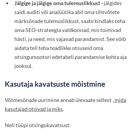
Jälgige ja jälgige oma tulemuslikkust -
jälgides
saidi auditi või analüütika abil oma sihtvõtete
märksõnade tulemuslikkust, saate kindlaks teha
oma SEO-strateegia valdkonnad, mis toimivad
hästi, ja need, mis vajavad parandamist. See võib
aidata teil teha teadlikke otsuseid oma
otsingumootori edetabeli parandamise kohta aja
jooksul.
Kasutaja kavatsuste mõistmine
Võtmesõnade uurimine annab ülevaate sellest
, mida
kasutajad otsivad ja miks
.
Neli tüüpi otsingukavatsust: