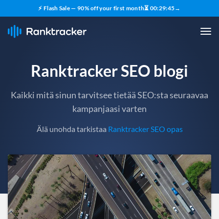
⚡ Flash Sale — 90% off your first month
⏳
00
:
29
:
43
→
Ranktracker SEO blogi
Kaikki mitä sinun tarvitsee tietää SEO:sta seuraavaa
kampanjaasi varten
Älä unohda tarkistaa
Ranktracker SEO opas