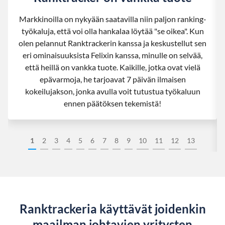
Markkinoilla on nykyään saatavilla niin paljon ranking-
työkaluja, että voi olla hankalaa löytää "se oikea". Kun
olen pelannut Ranktrackerin kanssa ja keskustellut sen
eri ominaisuuksista Felixin kanssa, minulle on selvää,
että heillä on vankka tuote. Kaikille, jotka ovat vielä
epävarmoja, he tarjoavat 7 päivän ilmaisen
kokeilujakson, jonka avulla voit tutustua työkaluun
ennen päätöksen tekemistä!
1
2
3
4
5
6
7
8
9
10
11
12
13
Ranktrackeria käyttävät joidenkin
maailman johtavien yritysten