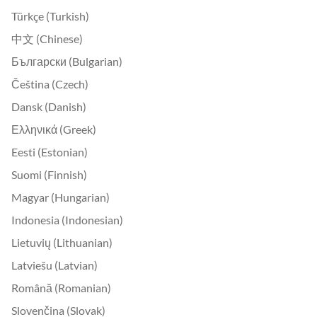
Türkçe (Turkish)
中文 (Chinese)
Български (Bulgarian)
Čeština (Czech)
Dansk (Danish)
Ελληνικά (Greek)
Eesti (Estonian)
Suomi (Finnish)
Magyar (Hungarian)
Indonesia (Indonesian)
Lietuvių (Lithuanian)
Latviešu (Latvian)
Română (Romanian)
Slovenčina (Slovak)