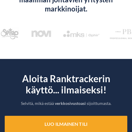
markkinoijat.
Aloita Ranktrackerin
käyttö... ilmaiseksi!
Selvitä, mikä estää
verkkosivustoasi
sijoittumasta.
LUO ILMAINEN TILI