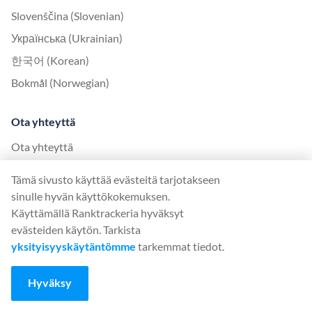
Slovenščina (Slovenian)
Українська (Ukrainian)
한국어 (Korean)
Bokmål (Norwegian)
Ota yhteyttä
Ota yhteyttä
Tietoa meistä
Tämä sivusto käyttää evästeitä tarjotakseen
sinulle hyvän käyttökokemuksen.
United Kingdom Office
Käyttämällä Ranktrackeria hyväksyt
evästeiden käytön. Tarkista
Ranktracker Ltd
yksityisyyskäytäntömme
tarkemmat tiedot.
144A Clerkenwell Rd
London, EC1R 5DF
Company No: 08820809
Hyväksy
felix@ranktracker.com