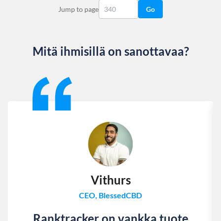
Jump to page
Go
Mitä ihmisillä on sanottavaa?
Slide 1 of 13
Vithurs
CEO, BlessedCBD
Ranktracker on vankka tuote