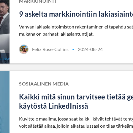
MARKKINOINTI
9 askelta markkinointiin lakiasiain
Vahvan lakiasiaintoimiston rakentaminen ei tapahdu sattum
mukana on parhaat lakiasiantuntijat.
Felix Rose-Collins
2024-08-24
•
SOSIAALINEN MEDIA
Kaikki mitä sinun tarvitsee tietää g
käytöstä LinkedInissä
Kuvittele maailma, jossa saat kaikki ikävät tehtävät te
voit säästää aikaa, jolloin aikataulussasi on tilaa tärkeäm