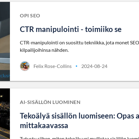
OPI SEO
CTR manipulointi - toimiiko se
CTR-manipulointi on suosittu tekniikka, jota monet SE
kilpailijoihinsa nähden.
Felix Rose-Collins
2024-08-24
•
AI-SISÄLLÖN LUOMINEN
Tekoälyä sisällön luomiseen: Opas a
mittakaavassa
Tutustu siihen, miten tekoäly voi mullistaa sisällön luom