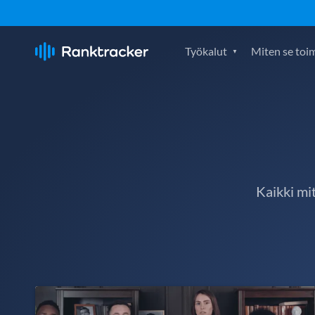
Työkalut
Miten se toim
Kaikki mi