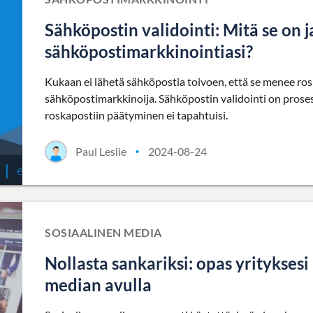
Sähköpostin validointi: Mitä se on j
sähköpostimarkkinointiasi?
Kukaan ei lähetä sähköpostia toivoen, että se menee rosk
sähköpostimarkkinoija. Sähköpostin validointi on prosess
roskapostiin päätyminen ei tapahtuisi.
Paul Leslie
2024-08-24
•
SOSIAALINEN MEDIA
Nollasta sankariksi: opas yritykses
median avulla