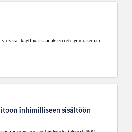
O-yritykset käyttävät saadakseen etulyöntiaseman
itoon inhimilliseen sisältöön
isen tuottamalla aitoa, ihmisen kaltaista sisältöä