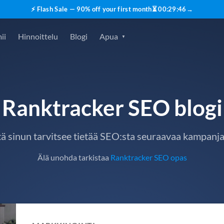
⚡ Flash Sale — 90% off your first month
⏳
00
:
29
:
45
→
ii
Hinnoittelu
Blogi
Apua
Ranktracker SEO blogi
tä sinun tarvitsee tietää SEO:sta seuraavaa kampanja
Älä unohda tarkistaa
Ranktracker SEO opas