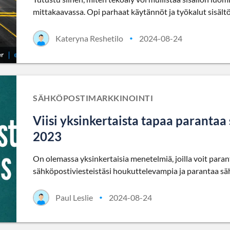
mittakaavassa. Opi parhaat käytännöt ja työkalut sisält
Kateryna Reshetilo
2024-08-24
•
SÄHKÖPOSTIMARKKINOINTI
Viisi yksinkertaista tapaa paranta
2023
On olemassa yksinkertaisia menetelmiä, joilla voit paran
sähköpostiviesteistäsi houkuttelevampia ja parantaa sä
Paul Leslie
2024-08-24
•