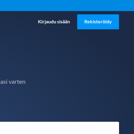
Kirjaudu sisään
Rekisteröidy
asi varten