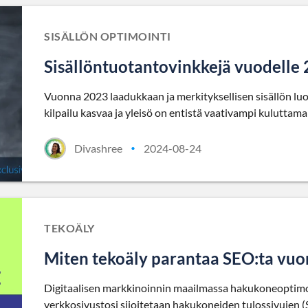
SISÄLLÖN OPTIMOINTI
Sisällöntuotantovinkkejä vuodelle
Vuonna 2023 laadukkaan ja merkityksellisen sisällön lu
kilpailu kasvaa ja yleisö on entistä vaativampi kuluttama
Divashree
2024-08-24
•
TEKOÄLY
Miten tekoäly parantaa SEO:ta vu
Digitaalisen markkinoinnin maailmassa hakukoneoptimoin
verkkosivustosi sijoitetaan hakukoneiden tulossivujen 