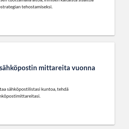
östrategian tehostamiseksi.
a sähköpostin mittareita vuonna
taa sähköpostilistasi kuntoa, tehdä
hköpostimittareitasi.