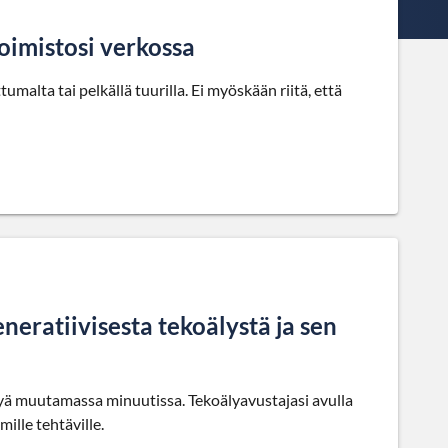
toimistosi verkossa
alta tai pelkällä tuurilla. Ei myöskään riitä, että
eneratiivisesta tekoälystä ja sen
htyä muutamassa minuutissa. Tekoälyavustajasi avulla
mille tehtäville.