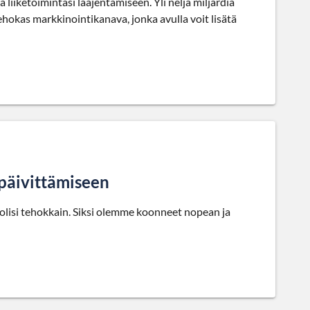
liiketoimintasi laajentamiseen. Yli neljä miljardia
tehokas markkinointikanava, jonka avulla voit lisätä
päivittämiseen
a olisi tehokkain. Siksi olemme koonneet nopean ja