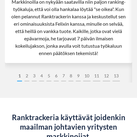
Markkinoilla on nykyään saatavilla niin paljon ranking-
työkaluja, että voi olla hankalaa löytää "se oikea". Kun
olen pelannut Ranktrackerin kanssa ja keskustellut sen
eri ominaisuuksista Felixin kanssa, minulle on selvää,
että heillä on vankka tuote. Kaikille, jotka ovat vielä
epävarmoja, he tarjoavat 7 päivän ilmaisen
kokeilujakson, jonka avulla voit tutustua työkaluun
ennen päätöksen tekemistä!
1
2
3
4
5
6
7
8
9
10
11
12
13
Ranktrackeria käyttävät joidenkin
maailman johtavien yritysten
markkinoijat.