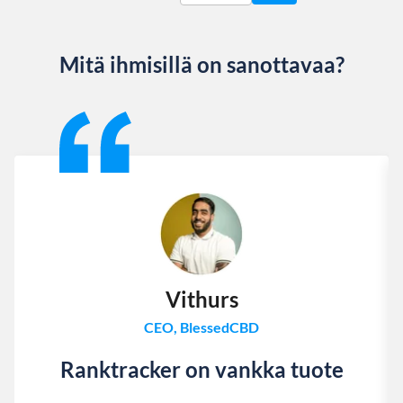
Mitä ihmisillä on sanottavaa?
Slide 1 of 13
Vithurs
CEO, BlessedCBD
Ranktracker on vankka tuote