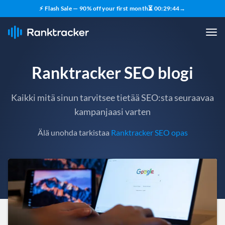
⚡ Flash Sale — 90% off your first month
⏳
00
:
29
:
43
→
Ranktracker SEO blogi
Kaikki mitä sinun tarvitsee tietää SEO:sta seuraavaa
kampanjaasi varten
Älä unohda tarkistaa
Ranktracker SEO opas