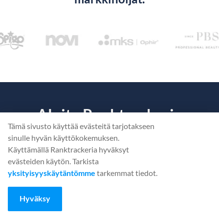
Aloita Ranktrackerin
Tämä sivusto käyttää evästeitä tarjotakseen
käyttö... ilmaiseksi!
sinulle hyvän käyttökokemuksen.
Käyttämällä Ranktrackeria hyväksyt
Selvitä, mikä estää
verkkosivustoasi
sijoittumasta.
evästeiden käytön. Tarkista
yksityisyyskäytäntömme
tarkemmat tiedot.
LUO ILMAINEN TILI
Hyväksy
Tai
Kirjaudu sisään
omilla tunnuksillasi