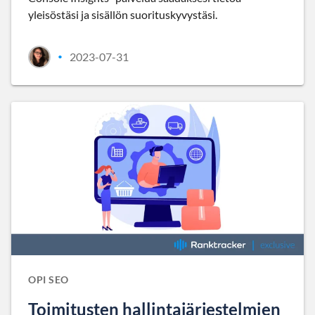
yleisöstäsi ja sisällön suorituskyvystäsi.
2023-07-31
•
OPI SEO
Toimitusten hallintajärjestelmien