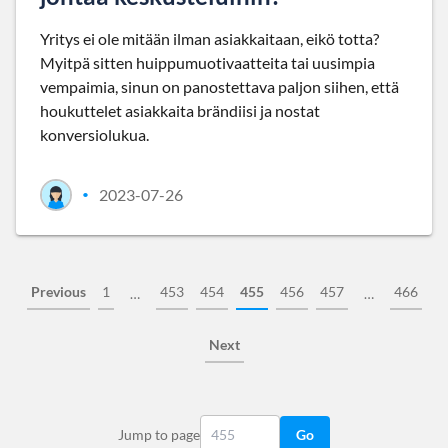
Yritys ei ole mitään ilman asiakkaitaan, eikö totta?
Myitpä sitten huippumuotivaatteita tai uusimpia
vempaimia, sinun on panostettava paljon siihen, että
houkuttelet asiakkaita brändiisi ja nostat
konversiolukua.
2023-07-26
•
Previous
1
453
454
455
456
457
466
…
…
Next
Jump to page
Go