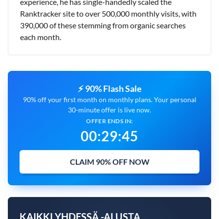
experience, he has single-handedly scaled the
Ranktracker site to over 500,000 monthly visits, with
390,000 of these stemming from organic searches
each month.
⚡ 90% Flash Sale
90% off your first month on monthly plans. Your personal
30-minute offer is live now.
OFFER ENDS IN:
00
:
29
:
44
CLAIM 90% OFF NOW
KAIKKI YHDESSÄ -ALUSTA