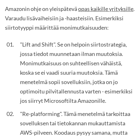
Amazonin ohje on yleispätevä
opas kaikille yrityksille
.
Varaudu lisävaiheisiin ja -haasteisiin. Esimerkiksi
siirtotyyppi määrittää monimutkaisuuden:
"Lift and Shift". Se on helpoin siirtostrategia,
jossa tiedot muunnetaan ilman muutoksia.
Monimutkaisuus on suhteellisen vähäistä,
koska se ei vaadi suuria muutoksia. Tämä
menetelmä sopii sovelluksiin, jotka on jo
optimoitu pilvitallennusta varten - esimerkiksi
jos siirryt Microsoftilta Amazonille.
"Re-platforming". Tämä menetelmä tarkoittaa
sovelluksen tai tietokannan mukauttamista
AWS-pilveen. Koodaus pysyy samana, mutta