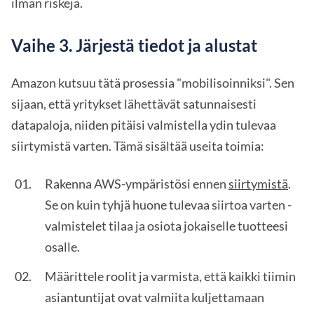
ilman riskejä.
Vaihe 3. Järjestä tiedot ja alustat
Amazon kutsuu tätä prosessia "mobilisoinniksi". Sen
sijaan, että yritykset lähettävät satunnaisesti
datapaloja, niiden pitäisi valmistella ydin tulevaa
siirtymistä varten. Tämä sisältää useita toimia:
Rakenna AWS-ympäristösi ennen
siirtymistä
.
Se on kuin tyhjä huone tulevaa siirtoa varten -
valmistelet tilaa ja osiota jokaiselle tuotteesi
osalle.
Määrittele roolit ja varmista, että kaikki tiimin
asiantuntijat ovat valmiita kuljettamaan