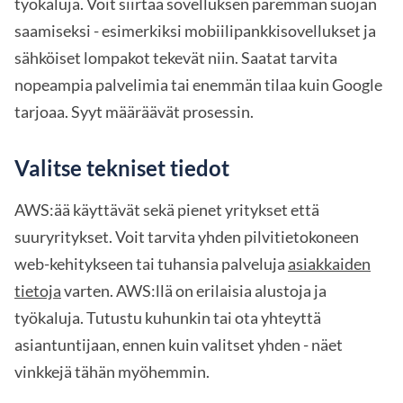
työkaluja. Voit siirtää sovelluksen paremman suojan
saamiseksi - esimerkiksi mobiilipankkisovellukset ja
sähköiset lompakot tekevät niin. Saatat tarvita
nopeampia palvelimia tai enemmän tilaa kuin Google
tarjoaa. Syyt määräävät prosessin.
Valitse tekniset tiedot
AWS:ää käyttävät sekä pienet yritykset että
suuryritykset. Voit tarvita yhden pilvitietokoneen
web-kehitykseen tai tuhansia palveluja
asiakkaiden
tietoja
varten. AWS:llä on erilaisia alustoja ja
työkaluja. Tutustu kuhunkin tai ota yhteyttä
asiantuntijaan, ennen kuin valitset yhden - näet
vinkkejä tähän myöhemmin.