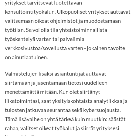
yritykset tarvitsevat luotettavan
konsultointityökalun. Ulkopuoliset yritykset auttavat
valitsemaan oikeat ohjelmistot ja muodostamaan
työtilan. Se voi olla tila yhteistoiminnallista
työskentelyä varten tai palvelimia
verkkosivustoa/sovellusta varten - jokainen tavoite
on ainutlaatuinen.
Valmistelujen lisäksi asiantuntijat auttavat
siirtämään ja jäsentämään tietosi uudelleen
menettämättä mitään. Kun olet siirtänyt
liiketoimintasi, saat yksityiskohtaista analytiikkaa ja
tulosten jatkuvaa seurantaa sekä kybersuojausta.
Tämä lisävaihe on yhtä tärkeä kuin muutkin: säästät
rahaa, valitset oikeat työkalut ja siirrät yrityksesi