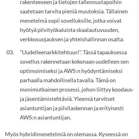
rakenteeseen ja tietojen tallennustapoihin
saatetaan tarvita pieniä muutoksia. Tällainen
menetelmä sopii sovelluksille, jotka voivat
hyötyä pilvityökaluista skaalautuvuuden,
verkkosuojauksen ja yhteishallinnan osalta.
"Uudelleenarkkitehtuuri". Tässä tapauksessa
sovellus rakennetaan kokonaan uudelleen sen
optimoimiseksi ja AWS:n hyödyntämiseksi
parhaalla mahdollisella tavalla. Tämä on
monimutkainen prosessi, johon liittyy koodaus-
ja jäsentämistehtäviä. Yleensä tarvitset
asiantuntijan ja pilvilaskennan ja erityisesti
AWS:n asiantuntijan.
Myös hybridimenetelmiä on olemassa. Kyseessä on