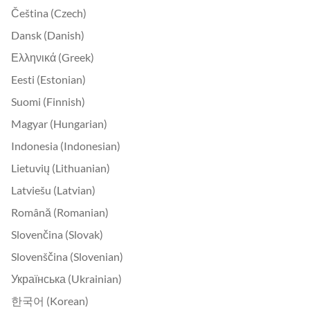
Čeština (Czech)
Dansk (Danish)
Ελληνικά (Greek)
Eesti (Estonian)
Suomi (Finnish)
Magyar (Hungarian)
Indonesia (Indonesian)
Lietuvių (Lithuanian)
Latviešu (Latvian)
Română (Romanian)
Slovenčina (Slovak)
Slovenščina (Slovenian)
Українська (Ukrainian)
한국어 (Korean)