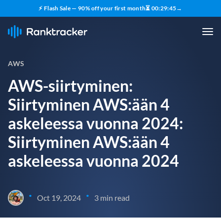
⚡ Flash Sale — 90% off your first month
⏳
00
:
29
:
44
→
AWS
AWS-siirtyminen:
Siirtyminen AWS:ään 4
askeleessa vuonna 2024:
Siirtyminen AWS:ään 4
askeleessa vuonna 2024
•
•
Oct 19, 2024
3 min read