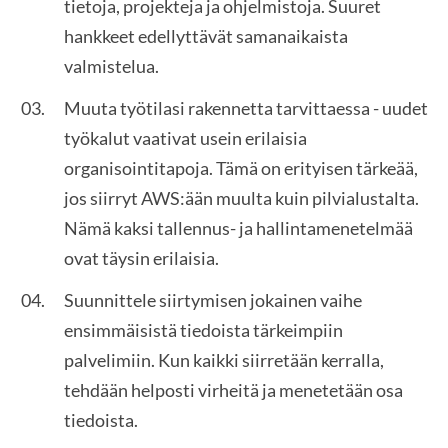
tietoja, projekteja ja ohjelmistoja. Suuret
hankkeet edellyttävät samanaikaista
valmistelua.
Muuta työtilasi rakennetta tarvittaessa - uudet
työkalut vaativat usein erilaisia
organisointitapoja. Tämä on erityisen tärkeää,
jos siirryt AWS:ään muulta kuin pilvialustalta.
Nämä kaksi tallennus- ja hallintamenetelmää
ovat täysin erilaisia.
Suunnittele siirtymisen jokainen vaihe
ensimmäisistä tiedoista tärkeimpiin
palvelimiin. Kun kaikki siirretään kerralla,
tehdään helposti virheitä ja menetetään osa
tiedoista.