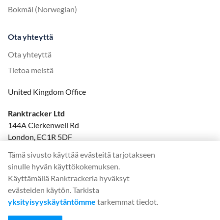
Bokmål (Norwegian)
Ota yhteyttä
Ota yhteyttä
Tietoa meistä
United Kingdom Office
Ranktracker Ltd
144A Clerkenwell Rd
London, EC1R 5DF
Company No: 08820809
Tämä sivusto käyttää evästeitä tarjotakseen
felix@ranktracker.com
sinulle hyvän käyttökokemuksen.
Käyttämällä Ranktrackeria hyväksyt
evästeiden käytön. Tarkista
yksityisyyskäytäntömme
tarkemmat tiedot.
2015 -
2026
© Ranktracker. All Rights Reserved.