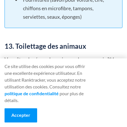
chiffons en microfibre, tampons,
serviettes, seaux, éponges)
13. Toilettage des animaux
Vous êtes doué avec les animaux de compagnie ? Vous
Ce site utilise des cookies pour vous offrir
pourriez vous lancer dans le toilettage d'animaux
une excellente expérience utilisateur. En
pour gagner un peu d'argent.
utilisant Ranktracker, vous acceptez notre
utilisation des cookies. Consultez notre
Le toilettage des animaux de compagnie comprend
politique de confidentialité
pour plus de
généralement le bain, la coupe des ongles, le brossage
détails.
de la fourrure et la coupe des poils. Chaque animal a
Accepter
ses propres besoins, et c'est à vous, en tant que
toiletteur, d'identifier ces besoins et de les satisfaire.