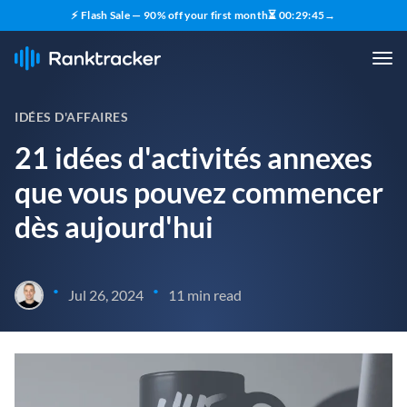
⚡ Flash Sale — 90% off your first month
⏳
00
:
29
:
43
→
IDÉES D'AFFAIRES
21 idées d'activités annexes
que vous pouvez commencer
dès aujourd'hui
•
•
Jul 26, 2024
11 min read