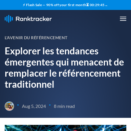
⚡ Flash Sale — 90% off your first month
⏳
00
:
29
:
43
→
L'AVENIR DU RÉFÉRENCEMENT
Explorer les tendances
émergentes qui menacent de
remplacer le référencement
traditionnel
•
•
Aug 5, 2024
8 min read