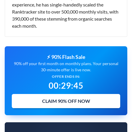
experience, he has single-handedly scaled the
Ranktracker site to over 500,000 monthly visits, with
390,000 of these stemming from organic searches
each month.
⚡ 90% Flash Sale
90% off your first month on monthly plans. Your personal
30-minute offer is live now.
OFFER ENDS IN:
00
:
29
:
43
CLAIM 90% OFF NOW