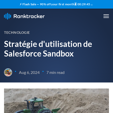
⚡ Flash Sale — 90% off your first month
⏳
00
:
29
:
43
→
TECHNOLOGIE
Stratégie d'utilisation de
Salesforce Sandbox
•
•
Aug 6, 2024
7 min read