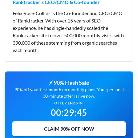
Ranktracker's CEO/CMO & Co-founder
Felix Rose-Collins is the Co-founder and CEO/CMO
of Ranktracker. With over 15 years of SEO
experience, he has single-handedly scaled the
Ranktracker site to over 500,000 monthly visits, with
390,000 of these stemming from organic searches
each month.
⚡ 90% Flash Sale
90% off your first month on monthly plans. Your personal
30-minute offer is live now.
OFFER ENDS IN:
00
:
29
:
43
CLAIM 90% OFF NOW