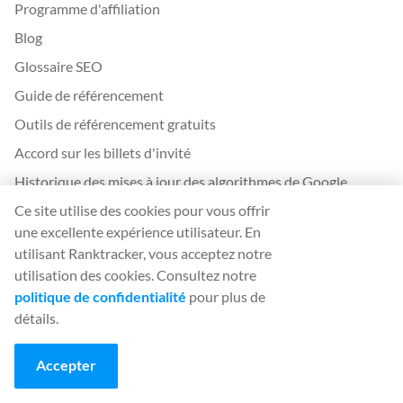
Programme d'affiliation
Blog
Glossaire SEO
Guide de référencement
Outils de référencement gratuits
Accord sur les billets d'invité
Historique des mises à jour des algorithmes de Google
Ce site utilise des cookies pour vous offrir
Mentions légales
une excellente expérience utilisateur. En
utilisant Ranktracker, vous acceptez notre
Conditions d'utilisation
utilisation des cookies. Consultez notre
Politique de confidentialité
politique de confidentialité
pour plus de
détails.
App
Se connecter
Accepter
S’inscrire