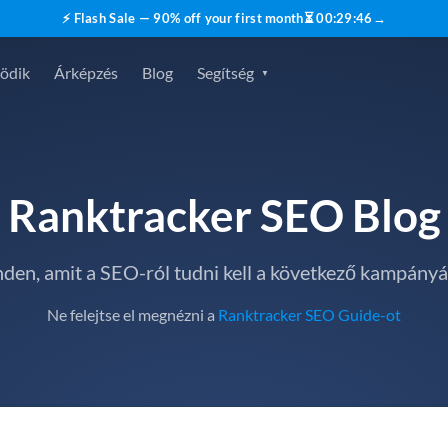
⚡ Flash Sale — 90% off your first month
⏳
00
:
29
:
45
→
ödik
Árképzés
Blog
Segítség
Ranktracker SEO Blog
den, amit a SEO-ról tudni kell a következő kampány
Ne felejtse el megnézni a
Ranktracker SEO Guide-ot