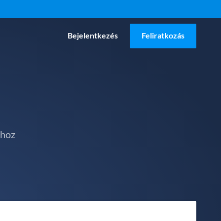
Bejelentkezés
Feliratkozás
ához