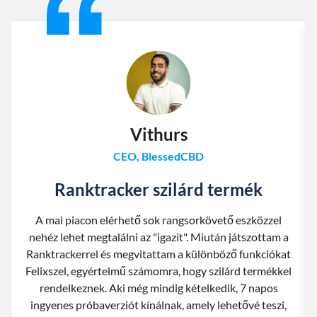
Vithurs
CEO, BlessedCBD
Ranktracker szilárd termék
A mai piacon elérhető sok rangsorkövető eszközzel
nehéz lehet megtalálni az "igazit". Miután játszottam a
Ranktrackerrel és megvitattam a különböző funkciókat
Felixszel, egyértelmű számomra, hogy szilárd termékkel
rendelkeznek. Aki még mindig kételkedik, 7 napos
ingyenes próbaverziót kínálnak, amely lehetővé teszi,