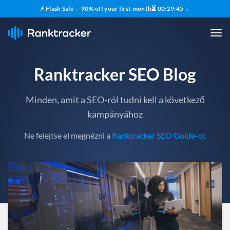
⚡ Flash Sale — 90% off your first month
⏳
00
:
29
:
43
→
Ranktracker SEO Blog
Minden, amit a SEO-ról tudni kell a következő
kampányához
Ne felejtse el megnézni a
Ranktracker SEO Guide-ot