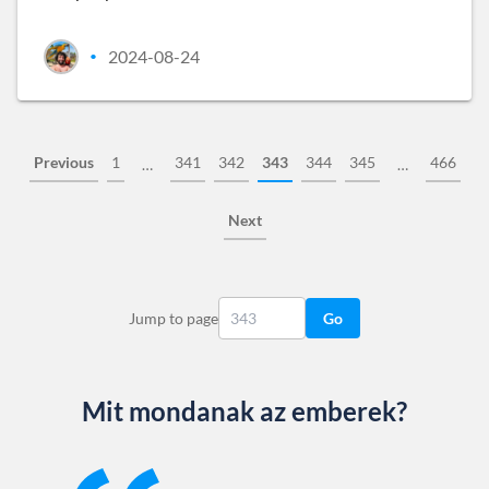
2024-08-24
•
Previous
1
341
342
343
344
345
466
…
…
Next
Jump to page
Go
Mit mondanak az emberek?
Slide 1 of 13