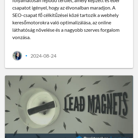
folyamatosan fejlődő terület, amely képzett és éber
csapatot igényel, hogy az élvonalban maradjon. A
SEO-csapat fő célkitűzései közé tartozik a webhely
keresőmotorokra való optimalizálása, az online
láthatóság növelése és a nagyobb szerves forgalom
vonzása.
2024-08-24
•