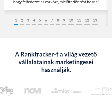
hogy felfedezze az eszközt, mielőtt döntést hozna!
1
2
3
4
5
6
7
8
9
10
11
12
13
A Ranktracker-t a világ vezető
vállalatainak marketingesei
használják.