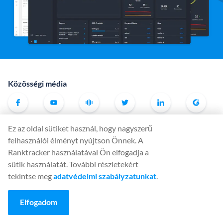
Közösségi média
Ez az oldal sütiket használ, hogy nagyszerű
Eszközök
felhasználói élményt nyújtson Önnek. A
Rank Tracker
Ranktracker használatával Ön elfogadja a
Keyword Finder
sütik használatát. További részletekért
tekintse meg
adatvédelmi szabályzatunkat
.
SERP Checker
Web Audit
Elfogadom
Backlink Checker