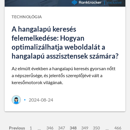
TECHNOLÓGIA
A hangalapú keresés
felemelkedése: Hogyan
optimalizálhatja weboldalát a
hangalapú asszisztensek számára?
Az elmúlt években a hangalapú keresés gyorsan nőtt
a népszerűsége, és jelentős szereplőjévé vált a
keresőmotorok világának.
2024-08-24
•
Previous
1
346
347
348
349
350
466
…
…