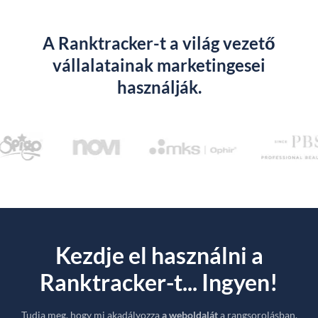
A Ranktracker-t a világ vezető
vállalatainak marketingesei
használják.
Kezdje el használni a
Ranktracker-t... Ingyen!
Tudja meg, hogy mi akadályozza
a weboldalát
a rangsorolásban.