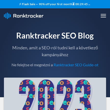
⚡ Flash Sale — 90% off your first month
⏳
00
:
29
:
43
→
Ranktracker SEO Blog
Minden, amit a SEO-ról tudni kell a következő
kampányához
Ne felejtse el megnézni a
Ranktracker SEO Guide-ot