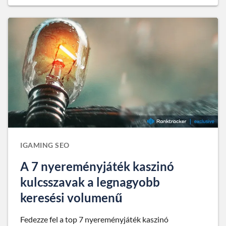
IGAMING SEO
A 7 nyereményjáték kaszinó
kulcsszavak a legnagyobb
keresési volumenű
Fedezze fel a top 7 nyereményjáték kaszinó