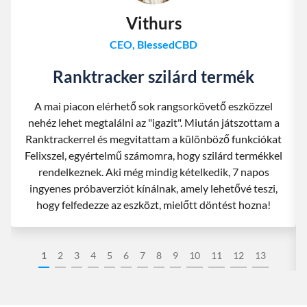
Vithurs
CEO, BlessedCBD
Ranktracker szilárd termék
A mai piacon elérhető sok rangsorkövető eszközzel
nehéz lehet megtalálni az "igazit". Miután játszottam a
Ranktrackerrel és megvitattam a különböző funkciókat
Felixszel, egyértelmű számomra, hogy szilárd termékkel
rendelkeznek. Aki még mindig kételkedik, 7 napos
ingyenes próbaverziót kínálnak, amely lehetővé teszi,
hogy felfedezze az eszközt, mielőtt döntést hozna!
1
2
3
4
5
6
7
8
9
10
11
12
13