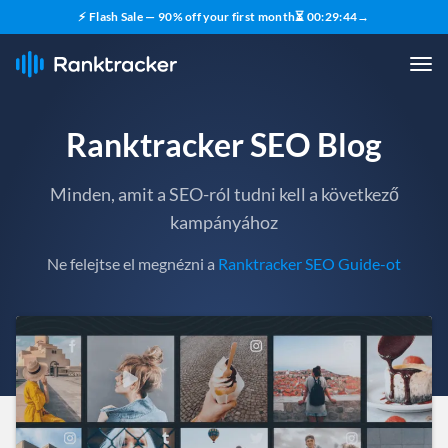
⚡ Flash Sale — 90% off your first month
⏳
00
:
29
:
43
→
Ranktracker SEO Blog
Minden, amit a SEO-ról tudni kell a következő
kampányához
Ne felejtse el megnézni a
Ranktracker SEO Guide-ot