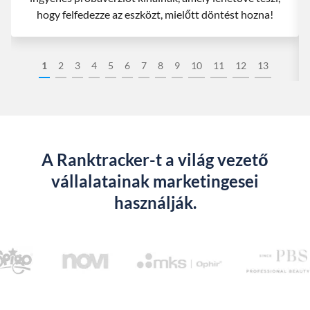
hogy felfedezze az eszközt, mielőtt döntést hozna!
1
2
3
4
5
6
7
8
9
10
11
12
13
A Ranktracker-t a világ vezető
vállalatainak marketingesei
használják.