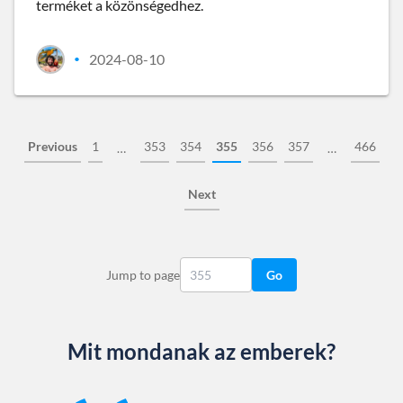
terméket a közönségedhez.
2024-08-10
•
Previous
1
353
354
355
356
357
466
…
…
Next
Jump to page
Go
Mit mondanak az emberek?
Slide 1 of 13