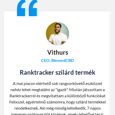
Vithurs
CEO, BlessedCBD
Ranktracker szilárd termék
A mai piacon elérhető sok rangsorkövető eszközzel
nehéz lehet megtalálni az "igazit". Miután játszottam a
Ranktrackerrel és megvitattam a különböző funkciókat
Felixszel, egyértelmű számomra, hogy szilárd termékkel
rendelkeznek. Aki még mindig kételkedik, 7 napos
ingyenes próbaverziót kínálnak, amely lehetővé teszi,