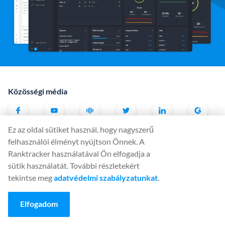
Közösségi média
Ez az oldal sütiket használ, hogy nagyszerű
Eszközök
felhasználói élményt nyújtson Önnek. A
Rank Tracker
Ranktracker használatával Ön elfogadja a
sütik használatát. További részletekért
Keyword Finder
tekintse meg
adatvédelmi szabályzatunkat
.
SERP Checker
Web Audit
Elfogadom
Backlink Checker