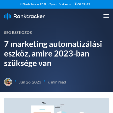
⚡ Flash Sale — 90% off your first month
⏳
00
:
29
:
44
→
SEO ESZKÖZÖK
7 marketing automatizálási
eszköz, amire 2023-ban
szüksége van
•
•
Jun 26, 2023
6 min read