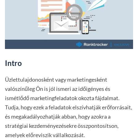
Intro
Üzlettulajdonosként vagy marketingesként
valószínűleg Ön is jól ismeri az időigényes és
ismétlődő marketingfeladatok okozta fájdalmat.
Tudja, hogy ezek a feladatok elszívhatják erőforrásait,
és megakadályozhatják abban, hogy azokra a
stratégiai kezdeményezésekre összpontosítson,
amelyek előreviszik vállalkozását.