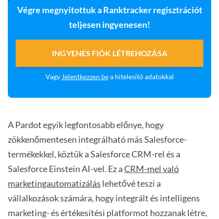
Végre megnyitottuk a Ranktracker regisztrációt
teljesen ingyenesen!
INGYENES FIÓK LÉTREHOZÁSA
Vagy
Jelentkezzen be
a hitelesítő adatokkal
A Pardot egyik legfontosabb előnye, hogy
zökkenőmentesen integrálható más Salesforce-
termékekkel, köztük a Salesforce CRM-rel és a
Salesforce Einstein AI-vel. Ez a
CRM-mel való
marketingautomatizálás
lehetővé teszi a
vállalkozások számára, hogy integrált és intelligens
marketing- és értékesítési platformot hozzanak létre,