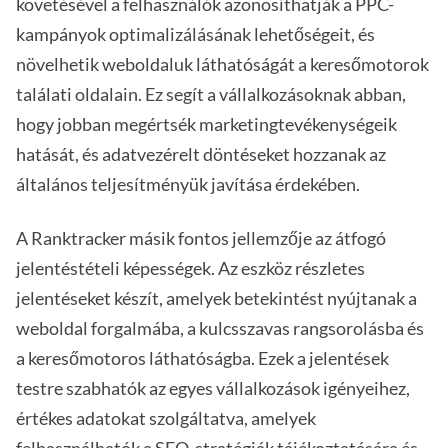
követésével a felhasználók azonosíthatják a PPC-
kampányok optimalizálásának lehetőségeit, és
növelhetik weboldaluk láthatóságát a keresőmotorok
találati oldalain. Ez segít a vállalkozásoknak abban,
hogy jobban megértsék marketingtevékenységeik
hatását, és adatvezérelt döntéseket hozzanak az
általános teljesítményük javítása érdekében.
A Ranktracker másik fontos jellemzője az átfogó
jelentéstételi képességek. Az eszköz részletes
jelentéseket készít, amelyek betekintést nyújtanak a
weboldal forgalmába, a kulcsszavas rangsorolásba és
a keresőmotoros láthatóságba. Ezek a jelentések
testre szabhatók az egyes vállalkozások igényeihez,
értékes adatokat szolgáltatva, amelyek
felhasználhatók a SEO-stratégiák tájékoztatására és