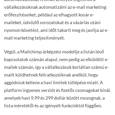
vállalkozásoknak automatizálni az e-mail marketing
erőfeszítéseiket, például az elhagyott kosár e-
maileket, üdvözlő sorozatokat és a vásárlás utáni
nyomon követést, ami időt takarít meg és javítja az e-
mail marketing teljesítményét.
Végül, a Mailchimp árképzési modellje a listán lévő
kapcsolatok számán alapul, nem pedig az elküldött e-
mailek számán, így a vállalkozások korlátlan számú e-
mailt küldhetnek feliratkozóiknak anélkül, hogy
aggódniuk kellene a havi limitek túllépése miatt. A
platform ingyenes verziót és fizetős csomagokat kínál,
amelyek havi 9,99 és 299 dollár között mozognak, a
lista méretétől és az igényelt funkcióktól függően.