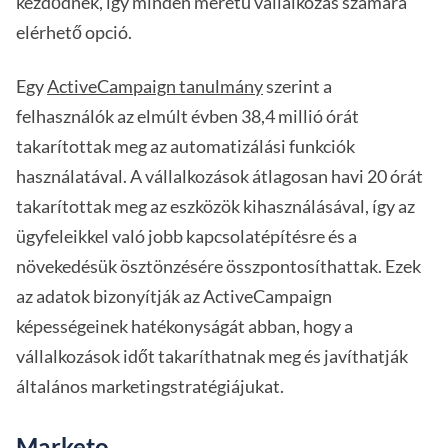
kezdődnek, így minden méretű vállalkozás számára
elérhető opció.
Egy
ActiveCampaign tanulmány
szerint a
felhasználók az elmúlt évben 38,4 millió órát
takarítottak meg az automatizálási funkciók
használatával. A vállalkozások átlagosan havi 20 órát
takarítottak meg az eszközök kihasználásával, így az
ügyfeleikkel való jobb kapcsolatépítésre és a
növekedésük ösztönzésére összpontosíthattak. Ezek
az adatok bizonyítják az ActiveCampaign
képességeinek hatékonyságát abban, hogy a
vállalkozások időt takaríthatnak meg és javíthatják
általános marketingstratégiájukat.
Marketo