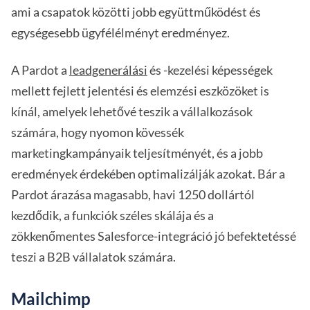
ami a csapatok közötti jobb együttműködést és
egységesebb ügyfélélményt eredményez.
A Pardot a
leadgenerálási
és -kezelési képességek
mellett fejlett jelentési és elemzési eszközöket is
kínál, amelyek lehetővé teszik a vállalkozások
számára, hogy nyomon kövessék
marketingkampányaik teljesítményét, és a jobb
eredmények érdekében optimalizálják azokat. Bár a
Pardot árazása magasabb, havi 1250 dollártól
kezdődik, a funkciók széles skálája és a
zökkenőmentes Salesforce-integráció jó befektetéssé
teszi a B2B vállalatok számára.
Mailchimp