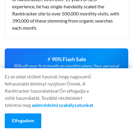
experience, he has single-handedly scaled the
Ranktracker site to over 500,000 monthly visits, with
390,000 of these stemming from organic searches
each month.
⚡ 90% Flash Sale
90% off your first month on monthly plans. Your personal
30-minute offer is live now.
Ez az oldal sütiket használ, hogy nagyszerű
OFFER ENDS IN:
felhasználói élményt nyújtson Önnek. A
00
:
29
:
44
Ranktracker használatával Ön elfogadja a
sütik használatát. További részletekért
CLAIM 90% OFF NOW
tekintse meg
adatvédelmi szabályzatunkat
.
Elfogadom