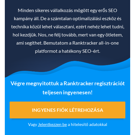
Minden sikeres vállalkozás mögött egy erős SEO
kampány áll. De a számtalan optimalizálási eszköz és
technika közül lehet választani, ezért nehéz lehet tudni,
hol kezdjük. Nos, ne félj tovább, mert van egy ötletem,
ami segíthet. Bemutatom a Ranktracker all-in-one
platformot a hatékony SEO-ért.
Végre megnyitottuk a Ranktracker regisztrációt
teljesen ingyenesen!
INGYENES FIÓK LÉTREHOZÁSA
Vagy
Jelentkezzen be
a hitelesítő adatokkal