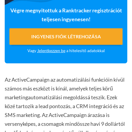
Végre megnyitottuk a Ranktracker regisztrációt
teljesen ingyenesen!
INGYENES FIÓK LÉTREHOZÁSA
Vagy
Jelentkezzen be
a hitelesítő adatokkal
Az ActiveCampaign az automatizálási funkcióin kívül
számos más eszközt is kínál, amelyek teljes körű
marketingautomatizálási megoldássá teszik. Ezek
közé tartozik a lead pontozás, a CRM integráció és az
SMS marketing. Az ActiveCampaign árazása is
versenyképes, a csomagok mindössze havi 9 dollártól