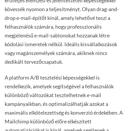
erőteljes elemzési és jelentéstételi képességekkel
kövessék nyomon a teljesítményt. Olyan drag-and-
drop e-mail-építőt kínál, amely lehetővé teszi a
felhasználók számára, hogy professzionális
megjelenésű e-mail-sablonokat hozzanak létre
kódolási ismeretek nélkül. Ideális kisvállalkozások
vagy magánszemélyek számára, akiknek nincs
dedikált tervezőcsapatuk.
A platform A/B tesztelési képességekkel is
rendelkezik, amelyek segítségével a felhasználók
különböző változókat tesztelhetnek e-mail
kampányaikban, és optimalizálhatják azokat a
maximális elkötelezettség és konverzió érdekében. A
Mailchimp különböző előre elkészített
automatizációkat is kínál, amelyek segítenek a