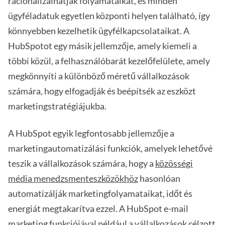
racionalizálhatják folyamataikat, és minden
ügyféladatuk egyetlen központi helyen található, így
könnyebben kezelhetik ügyfélkapcsolataikat. A
HubSpotot egy másik jellemzője, amely kiemeli a
többi közül, a felhasználóbarát kezelőfelülete, amely
megkönnyíti a különböző méretű vállalkozások
számára, hogy elfogadják és beépítsék az eszközt
marketingstratégiájukba.
A HubSpot egyik legfontosabb jellemzője a
marketingautomatizálási funkciók, amelyek lehetővé
teszik a vállalkozások számára, hogy a
közösségi
média menedzsmenteszközökhöz
hasonlóan
automatizálják marketingfolyamataikat, időt és
energiát megtakarítva ezzel. A HubSpot e-mail
marketing funkciójával például a vállalkozások célzott