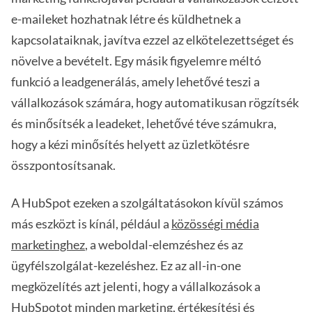
e-maileket hozhatnak létre és küldhetnek a
kapcsolataiknak, javítva ezzel az elkötelezettséget és
növelve a bevételt. Egy másik figyelemre méltó
funkció a leadgenerálás, amely lehetővé teszi a
vállalkozások számára, hogy automatikusan rögzítsék
és minősítsék a leadeket, lehetővé téve számukra,
hogy a kézi minősítés helyett az üzletkötésre
összpontosítsanak.
A HubSpot ezeken a szolgáltatásokon kívül számos
más eszközt is kínál, például a
közösségi média
marketinghez
, a weboldal-elemzéshez és az
ügyfélszolgálat-kezeléshez. Ez az all-in-one
megközelítés azt jelenti, hogy a vállalkozások a
HubSpotot minden marketing, értékesítési és