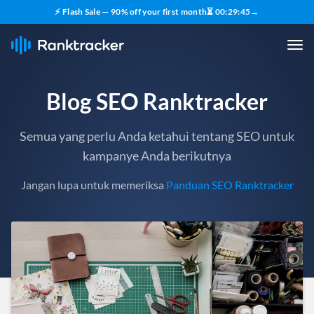
⚡ Flash Sale — 90% off your first month
⏳
00
:
29
:
43
→
Blog SEO Ranktracker
Semua yang perlu Anda ketahui tentang SEO untuk
kampanye Anda berikutnya
Jangan lupa untuk memeriksa
Panduan SEO Ranktracker