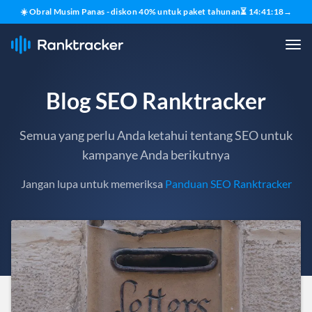
☀️ Obral Musim Panas - diskon 40% untuk paket tahunan
⏳
14
:
41
:
16
→
Blog SEO Ranktracker
Semua yang perlu Anda ketahui tentang SEO untuk
kampanye Anda berikutnya
Jangan lupa untuk memeriksa
Panduan SEO Ranktracker