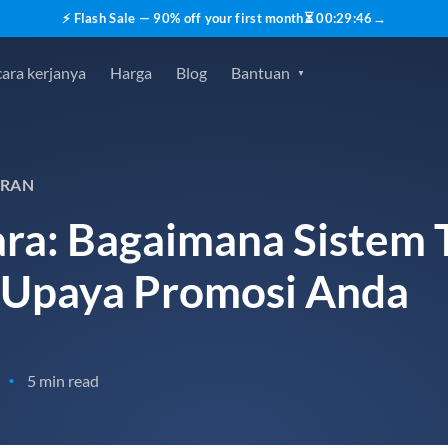
⚡ Flash Sale — 90% off your first month
⏳
00
:
29
:
45
→
ara kerjanya
Harga
Blog
Bantuan
ARAN
ra: Bagaimana Sistem 
 Upaya Promosi Anda
5 min read
•