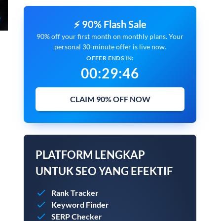
⚡ 90% Flash Sale
90% off your first month on monthly plans. Your
personal 30-minute offer is live now.
OFFER ENDS IN:
00
:
29
:
45
CLAIM 90% OFF NOW
PLATFORM LENGKAP
UNTUK SEO YANG EFEKTIF
Rank Tracker
Keyword Finder
SERP Checker