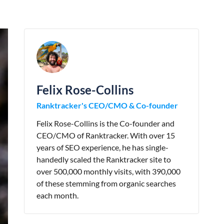
Felix Rose-Collins
Ranktracker's CEO/CMO & Co-founder
Felix Rose-Collins is the Co-founder and
CEO/CMO of Ranktracker. With over 15
years of SEO experience, he has single-
handedly scaled the Ranktracker site to
over 500,000 monthly visits, with 390,000
of these stemming from organic searches
each month.