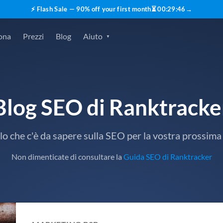
⚡ Flash Sale — 90% off your first month
⏳
00
:
29
:
44
→
ona
Prezzi
Blog
Aiuto
Blog SEO di Ranktracke
lo che c'è da sapere sulla SEO per la vostra prossi
Non dimenticate di consultare la
Guida SEO di Ranktracker