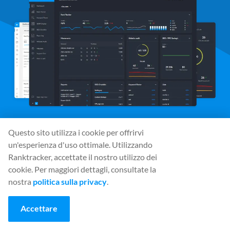
Questo sito utilizza i cookie per offrirvi
un'esperienza d'uso ottimale. Utilizzando
Media sociali
Ranktracker, accettate il nostro utilizzo dei
cookie. Per maggiori dettagli, consultate la
nostra
politica sulla privacy
.
Strumenti
Accettare
Rank Tracker
Keyword Finder