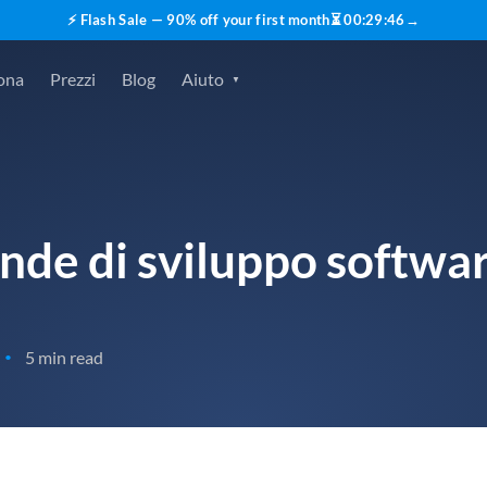
⚡ Flash Sale — 90% off your first month
⏳
00
:
29
:
45
→
ona
Prezzi
Blog
Aiuto
ende di sviluppo softwa
5 min read
•