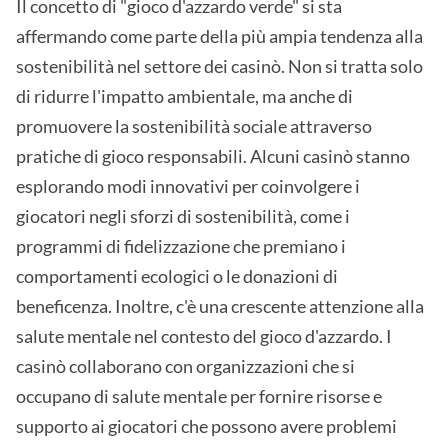
Il concetto di "gioco d'azzardo verde" si sta
affermando come parte della più ampia tendenza alla
sostenibilità nel settore dei casinò. Non si tratta solo
di ridurre l'impatto ambientale, ma anche di
promuovere la sostenibilità sociale attraverso
pratiche di gioco responsabili. Alcuni casinò stanno
esplorando modi innovativi per coinvolgere i
giocatori negli sforzi di sostenibilità, come i
programmi di fidelizzazione che premiano i
comportamenti ecologici o le donazioni di
beneficenza. Inoltre, c'è una crescente attenzione alla
salute mentale nel contesto del gioco d'azzardo. I
casinò collaborano con organizzazioni che si
occupano di salute mentale per fornire risorse e
supporto ai giocatori che possono avere problemi