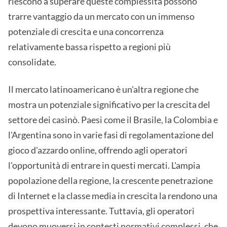
riescono a superare queste complessità possono
trarre vantaggio da un mercato con un immenso
potenziale di crescita e una concorrenza
relativamente bassa rispetto a regioni più
consolidate.
Il mercato latinoamericano è un'altra regione che
mostra un potenziale significativo per la crescita del
settore dei casinò. Paesi come il Brasile, la Colombia e
l'Argentina sono in varie fasi di regolamentazione del
gioco d'azzardo online, offrendo agli operatori
l'opportunità di entrare in questi mercati. L'ampia
popolazione della regione, la crescente penetrazione
di Internet e la classe media in crescita la rendono una
prospettiva interessante. Tuttavia, gli operatori
devono muoversi in contesti normativi complessi, che