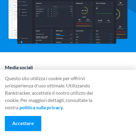
Media sociali
Questo sito utilizza i cookie per offrirvi
un'esperienza d'uso ottimale. Utilizzando
Ranktracker, accettate il nostro utilizzo dei
Strumenti
cookie. Per maggiori dettagli, consultate la
Rank Tracker
nostra
politica sulla privacy
.
Keyword Finder
Accettare
SERP Checker
Web Audit