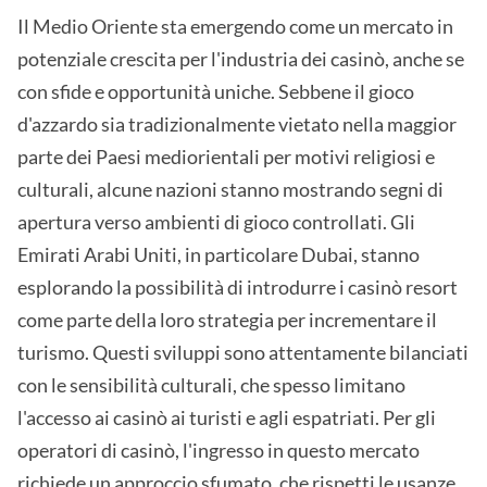
Il Medio Oriente sta emergendo come un mercato in
potenziale crescita per l'industria dei casinò, anche se
con sfide e opportunità uniche. Sebbene il gioco
d'azzardo sia tradizionalmente vietato nella maggior
parte dei Paesi mediorientali per motivi religiosi e
culturali, alcune nazioni stanno mostrando segni di
apertura verso ambienti di gioco controllati. Gli
Emirati Arabi Uniti, in particolare Dubai, stanno
esplorando la possibilità di introdurre i casinò resort
come parte della loro strategia per incrementare il
turismo. Questi sviluppi sono attentamente bilanciati
con le sensibilità culturali, che spesso limitano
l'accesso ai casinò ai turisti e agli espatriati. Per gli
operatori di casinò, l'ingresso in questo mercato
richiede un approccio sfumato, che rispetti le usanze