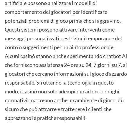
artificiale possono analizzare i modelli di
comportamento dei giocatori per identificare
potenziali problemi di gioco prima che si aggravino.
Questi sistemi possono attivare interventi come
messaggi personalizzati, restrizioni temporanee del
conto o suggerimenti per un aiuto professionale.
Alcuni casinò stanno anche sperimentando chatbot AI
che forniscono assistenza 24 ore su 24, 7 giorni su 7, ai
giocatori che cercano informazioni sul gioco d'azzardo
responsabile. Sfruttando la tecnologia in questo
modo, i casinò non solo adempiono ai loro obblighi
normativi, ma creano anche un ambiente di gioco più
sicuro che può attrarre e trattenere i clienti che
apprezzano le pratiche responsabili.