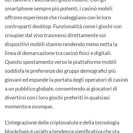
smartphone sempre più potenti, i casinò mobili
offrono esperienze che rivaleggiano con le loro
controparti desktop. Funzionalità come i giochi con
croupier dal vivo trasmessi direttamente sui
dispositivi mobili stanno rendendo meno netta la
linea di demarcazione tra casinò fisici e digitali.
Questo spostamento verso le piattaforme mobili
soddisfa le preferenze dei gruppi demografici più
giovani ed espande la portata degli operatori di casinò
a un pubblico globale, consentendo ai giocatori di
divertirsi con i loro giochi preferiti in qualsiasi
momento e ovunque.
L'integrazione delle criptovalute e della tecnologia
blockchain è un'altra tendenza significativa che sta