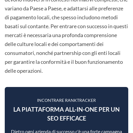
variano da Paese a Paese, e adattarsi alle preferenze
di pagamento locali, che spesso includono metodi
basati sul contante. Per entrare con successo in questi
mercati è necessaria una profonda comprensione
delle culture locali e dei comportamenti dei
consumatori, nonché partnership con gli enti locali
per garantire la conformità e il buon funzionamento
delle operazioni.
INCONTRARE RANKTRACKER
LA PIATTAFORMA ALL-IN-ONE PER UN
SEO EFFICACE
Dietro ogni azienda di successo c'è una forte campagna