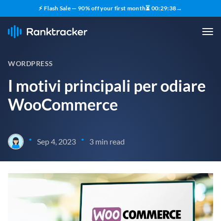
⚡ Flash Sale — 90% off your first month
⏳
00
:
29
:
37
→
WORDPRESS
I motivi principali per odiare
WooCommerce
•
•
Sep 4, 2023
3 min read