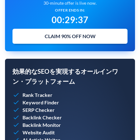
30-minute offer is live now.
OFFER ENDS IN:
00
:
29
:
36
CLAIM 90% OFF NOW
効果的なSEOを実現するオールインワ
ン・プラットフォーム
Rank Tracker
Keyword Finder
SERP Checker
Backlink Checker
Backlink Monitor
Website Audit
AI Article Writer