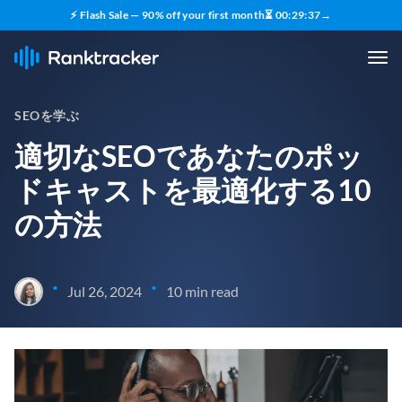
⚡ Flash Sale — 90% off your first month
⏳
00
:
29
:
36
→
SEOを学ぶ
適切なSEOであなたのポッ
ドキャストを最適化する10
の方法
•
•
Jul 26, 2024
10 min read