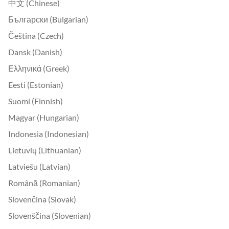
中文 (Chinese)
Български (Bulgarian)
Čeština (Czech)
Dansk (Danish)
Ελληνικά (Greek)
Eesti (Estonian)
Suomi (Finnish)
Magyar (Hungarian)
Indonesia (Indonesian)
Lietuvių (Lithuanian)
Latviešu (Latvian)
Română (Romanian)
Slovenčina (Slovak)
Slovenščina (Slovenian)