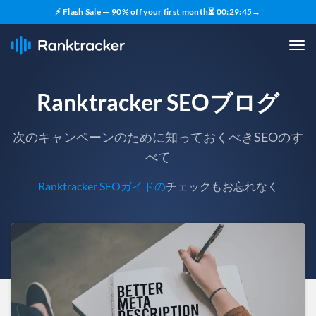
⚡ Flash Sale — 90% off your first month
⏳
00
:
29
:
43
→
Ranktracker SEOブログ
次のキャンペーンのために知っておくべきSEOのす
べて
Ranktracker SEOガイドの
チェックもお忘れなく