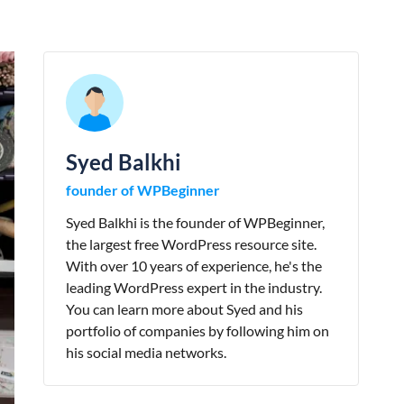
Syed Balkhi
founder of WPBeginner
Syed Balkhi is the founder of WPBeginner,
the largest free WordPress resource site.
With over 10 years of experience, he's the
leading WordPress expert in the industry.
You can learn more about Syed and his
portfolio of companies by following him on
his social media networks.