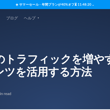
☀️ サマーセール - 年間プランが40%オフ
⏳
11
:
48
:
19
→
格
ブログ
ヘルプ
のトラフィックを増や
ンツを活用する方法
in read