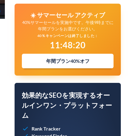
☀️ サマーセール アクティブ
40%サマーセールを実施中です。午後9時までに
年間プランをお選びください。
40％キャンペーンは終了しました：
11
:
48
:
19
年間プラン40%オフ
効果的なSEOを実現するオー
ルインワン・プラットフォー
ム
Rank Tracker
Keyword Finder