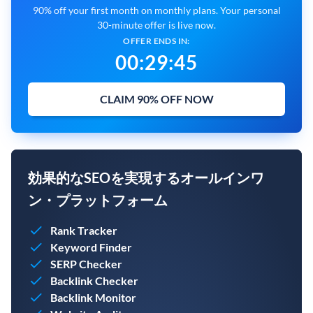
90% off your first month on monthly plans. Your personal
30-minute offer is live now.
OFFER ENDS IN:
00
:
29
:
43
CLAIM 90% OFF NOW
効果的なSEOを実現するオールインワ
ン・プラットフォーム
Rank Tracker
Keyword Finder
SERP Checker
Backlink Checker
Backlink Monitor