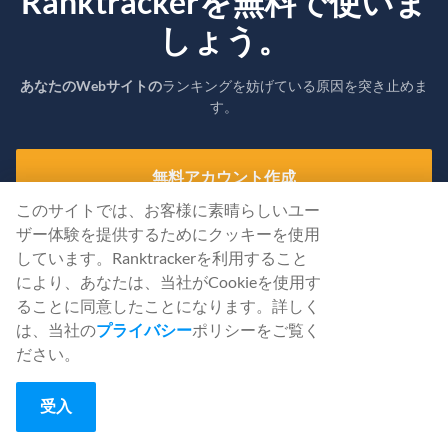
Ranktrackerを無料で使いま
しょう。
あなたのWebサイトの
ランキングを妨げている原因を突き止めま
す。
無料アカウント作成
このサイトでは、お客様に素晴らしいユー
または認証情報を使って
サインイン
する
ザー体験を提供するためにクッキーを使用
しています。Ranktrackerを利用すること
により、あなたは、当社がCookieを使用す
ることに同意したことになります。詳しく
は、当社の
プライバシー
ポリシーをご覧く
ださい。
受入