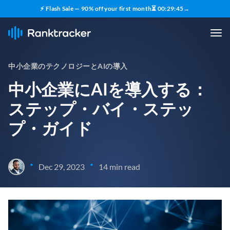
⚡ Flash Sale — 90% off your first month
⏳
00
:
29
:
43
→
中小企業のテクノロジーとAIの導入
中小企業にAIを導入する：
ステップ・バイ・ステッ
プ・ガイド
•
•
Dec 29, 2023
14 min read