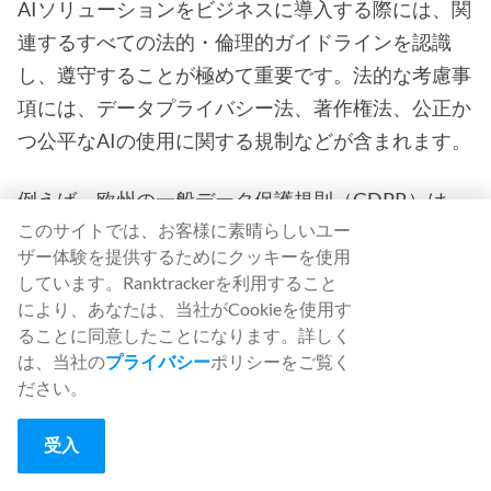
AIソリューションをビジネスに導入する際には、関
連するすべての法的・倫理的ガイドラインを認識
し、遵守することが極めて重要です。法的な考慮事
項には、データプライバシー法、著作権法、公正か
つ公平なAIの使用に関する規制などが含まれます。
例えば、欧州の
一般データ保護
規則（GDPR）は、
このサイトでは、お客様に素晴らしいユー
企業がデータをどのように扱い、処理すべきかにつ
ザー体験を提供するためにクッキーを使用
いて厳しい規則を課しており、これらの規則はデー
しています。Ranktrackerを利用すること
タを使用するAIシステムにも適用される。
により、あなたは、当社がCookieを使用す
ることに同意したことになります。詳しく
倫理面では、AIは公正で公平な結果を保証するため
は、当社の
プライバシー
ポリシーをご覧く
ださい。
に責任を持って使用されるべきである。これには、
AIアルゴリズムにおけるバイアスの問題に対処する
受入
ことや、AIシステムがどのように意思決定を行うか
について透明性を確保することが含まれる。