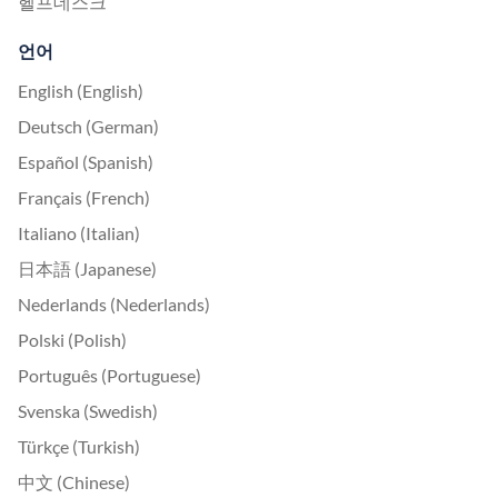
헬프데스크
언어
English (English)
Deutsch (German)
Español (Spanish)
Français (French)
Italiano (Italian)
日本語 (Japanese)
Nederlands (Nederlands)
Polski (Polish)
Português (Portuguese)
Svenska (Swedish)
Türkçe (Turkish)
中文 (Chinese)