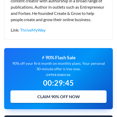
content creator with authorship in a broad range of
publications. Author in outlets such as Entrepreneur
and Forbes. He founded Create & Grow to help
people create and grow their online business.
Link:
ThriveMyWay
⚡ 90% Flash Sale
90% off your first month on monthly plans. Your personal
30-minute offer is live now.
OFFER ENDS IN:
00
:
29
:
44
CLAIM 90% OFF NOW