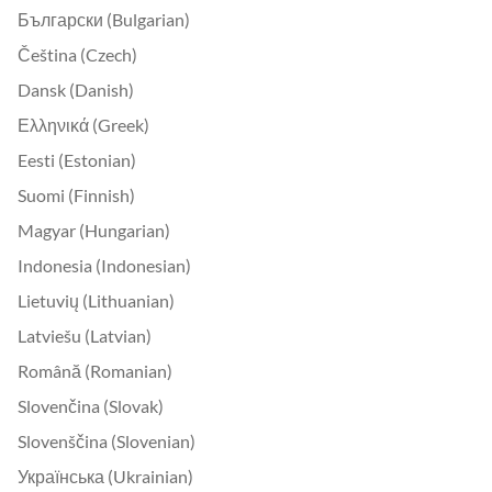
Български (Bulgarian)
Čeština (Czech)
Dansk (Danish)
Ελληνικά (Greek)
Eesti (Estonian)
Suomi (Finnish)
Magyar (Hungarian)
Indonesia (Indonesian)
Lietuvių (Lithuanian)
Latviešu (Latvian)
Română (Romanian)
Slovenčina (Slovak)
Slovenščina (Slovenian)
Українська (Ukrainian)