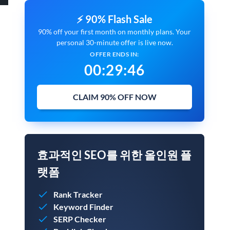
⚡ 90% Flash Sale
90% off your first month on monthly plans. Your
personal 30-minute offer is live now.
OFFER ENDS IN:
00
:
29
:
45
CLAIM 90% OFF NOW
효과적인 SEO를 위한 올인원 플
랫폼
Rank Tracker
Keyword Finder
SERP Checker