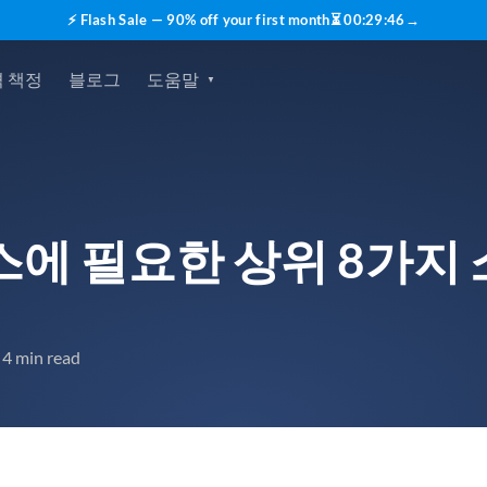
⚡ Flash Sale — 90% off your first month
⏳
00
:
29
:
45
→
 책정
블로그
도움말
에 필요한 상위 8가지
4 min read