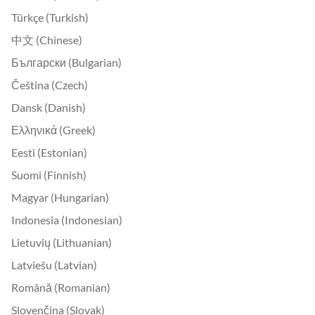
Türkçe (Turkish)
中文 (Chinese)
Български (Bulgarian)
Čeština (Czech)
Dansk (Danish)
Ελληνικά (Greek)
Eesti (Estonian)
Suomi (Finnish)
Magyar (Hungarian)
Indonesia (Indonesian)
Lietuvių (Lithuanian)
Latviešu (Latvian)
Română (Romanian)
Slovenčina (Slovak)