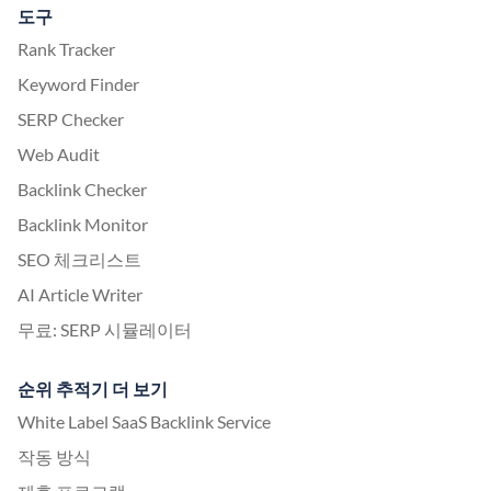
도구
Rank Tracker
Keyword Finder
SERP Checker
Web Audit
Backlink Checker
Backlink Monitor
SEO 체크리스트
AI Article Writer
무료: SERP 시뮬레이터
순위 추적기 더 보기
White Label SaaS Backlink Service
작동 방식