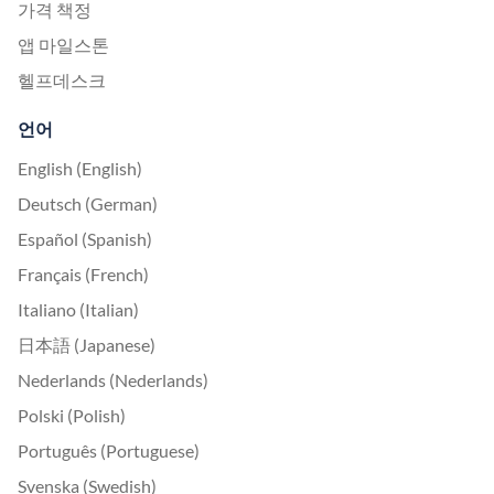
가격 책정
앱 마일스톤
헬프데스크
언어
English (English)
Deutsch (German)
Español (Spanish)
Français (French)
Italiano (Italian)
日本語 (Japanese)
Nederlands (Nederlands)
Polski (Polish)
Português (Portuguese)
Svenska (Swedish)