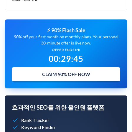
⚡ 90% Flash Sale
90% off your first month on monthly plans. Your personal
30-minute offer is live now.
OFFER ENDS IN:
00
:
29
:
44
CLAIM 90% OFF NOW
효과적인 SEO를 위한 올인원 플랫폼
Rank Tracker
Keyword Finder