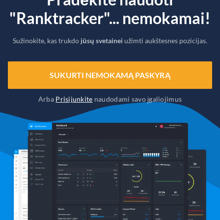
"Ranktracker"... nemokamai!
Sužinokite, kas trukdo
jūsų svetainei
užimti aukštesnes pozicijas.
SUKURTI NEMOKAMĄ PASKYRĄ
Arba
Prisijunkite
naudodami savo įgaliojimus