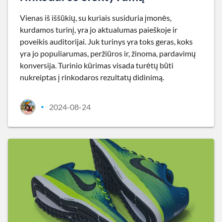
Vienas iš iššūkių, su kuriais susiduria įmonės,
kurdamos turinį, yra jo aktualumas paieškoje ir
poveikis auditorijai. Juk turinys yra toks geras, koks
yra jo populiarumas, peržiūros ir, žinoma, pardavimų
konversija. Turinio kūrimas visada turėtų būti
nukreiptas į rinkodaros rezultatų didinimą.
2024-08-24
•