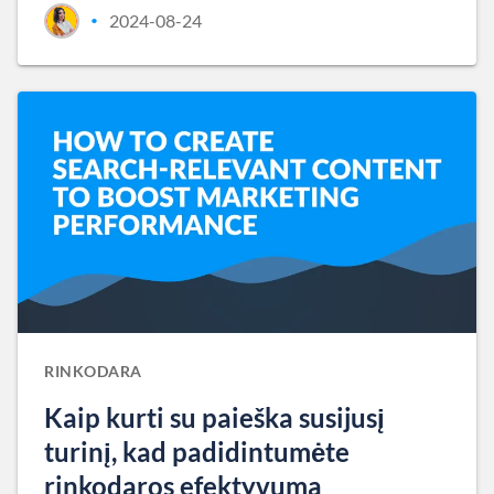
2024-08-24
•
RINKODARA
Kaip kurti su paieška susijusį
turinį, kad padidintumėte
rinkodaros efektyvumą