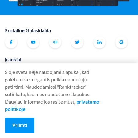
Socialinė žiniasklaida
Įrankiai
Rank Tracker
Šioje svetainėje naudojami slapukai, kad
Keyword Finder
galėtumėte mėgautis puikia naudotojo
patirtimi. Naudodamiesi "Ranktracker"
SERP Checker
sutinkate, kad mes naudotume slapukus.
Web Audit
Daugiau informacijos rasite mūsų
privatumo
Backlink Checker
politikoje
.
Backlink Monitor
Priimti
SEO kontrolinis sąrašas
AI Article Writer