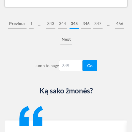
Previous
1
343
344
345
346
347
466
…
…
Next
Jump to page
Go
Ką sako žmonės?
Slide 1 of 13