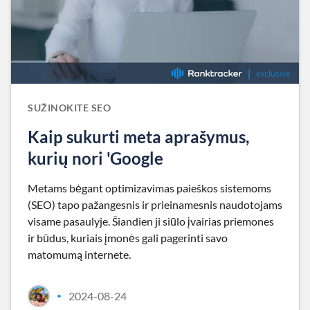
SUŽINOKITE SEO
Kaip sukurti meta aprašymus,
kurių nori 'Google
Metams bėgant optimizavimas paieškos sistemoms
(SEO) tapo pažangesnis ir prieinamesnis naudotojams
visame pasaulyje. Šiandien ji siūlo įvairias priemones
ir būdus, kuriais įmonės gali pagerinti savo
matomumą internete.
2024-08-24
•