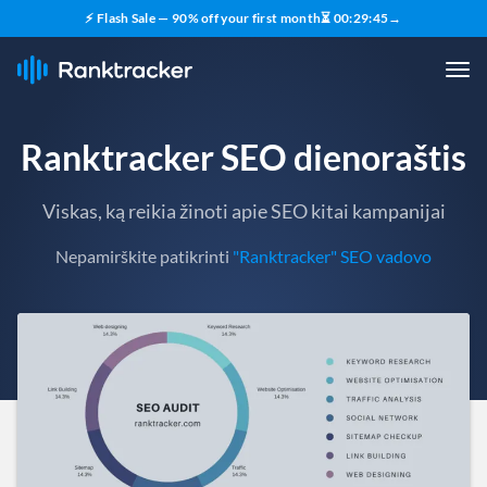
⚡ Flash Sale — 90% off your first month
⏳
00
:
29
:
43
→
Ranktracker SEO dienoraštis
Viskas, ką reikia žinoti apie SEO kitai kampanijai
Nepamirškite patikrinti
"Ranktracker" SEO vadovo