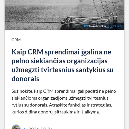
CRM
Kaip CRM sprendimai įgalina ne
pelno siekiančias organizacijas
užmegzti tvirtesnius santykius su
donorais
Sužinokite, kaip CRM sprendimai gali padėti ne pelno
siekiančioms organizacijoms užmegzti tvirtesnius
ryšius su donorais. Atraskite funkcijas ir strategijas,
kurios didina donorų įsitraukimą ir išlaikymą.
2024-08-24
•