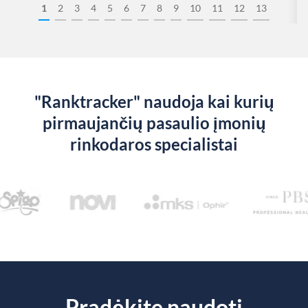
1
2
3
4
5
6
7
8
9
10
11
12
13
"Ranktracker" naudoja kai kurių
pirmaujančių pasaulio įmonių
rinkodaros specialistai
Pradėkite naudoti