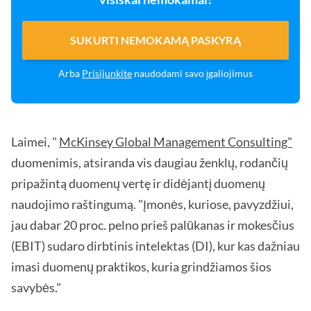
SUKURTI NEMOKAMĄ PASKYRĄ
Arba
Prisijunkite
naudodami savo įgaliojimus
Laimei, "
McKinsey Global Management Consulting"
duomenimis, atsiranda vis daugiau ženklų, rodančių
pripažintą duomenų vertę ir didėjantį duomenų
naudojimo raštingumą. "Įmonės, kuriose, pavyzdžiui,
jau dabar 20 proc. pelno prieš palūkanas ir mokesčius
(EBIT) sudaro dirbtinis intelektas (DI), kur kas dažniau
imasi duomenų praktikos, kuria grindžiamos šios
savybės."