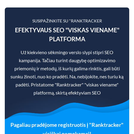
SUSIPAŽINKITE SU "RANKTRACKER
EFEKTYVAUS SEO "VISKAS VIENAME"
PLATFORMA
Už kiekvieno sėkmingo verslo slypi stipri SEO
kampanija. Tačiau turint daugybę optimizavimo
priemonių ir metodų, iš kurių galima rinktis, gali būti
sunku žinoti, nuo ko pradėti. Na, nebijokite, nes turiu ką
padėti. Pristatome "Ranktracker" "viskas viename"
platformą, skirtą efektyviam SEO
Pagaliau pradėjome registruotis į "Ranktracker"
visiškai nemokamai!