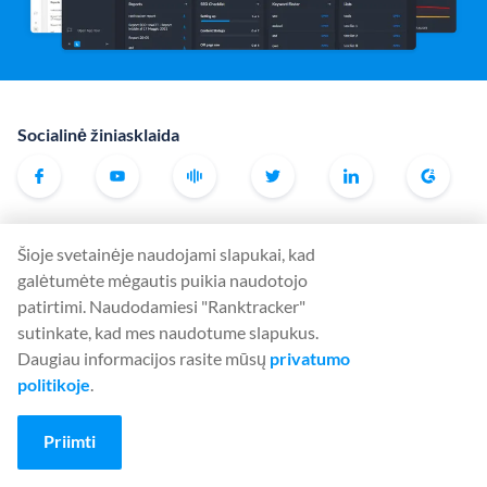
Socialinė žiniasklaida
Įrankiai
Šioje svetainėje naudojami slapukai, kad
Rank Tracker
galėtumėte mėgautis puikia naudotojo
Keyword Finder
patirtimi. Naudodamiesi "Ranktracker"
sutinkate, kad mes naudotume slapukus.
SERP Checker
Daugiau informacijos rasite mūsų
privatumo
Web Audit
politikoje
.
Backlink Checker
Priimti
Backlink Monitor
SEO kontrolinis sąrašas