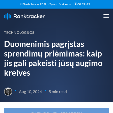
⚡ Flash Sale — 90% off your first month
⏳
00
:
29
:
43
→
TECHNOLOGIJOS
Duomenimis pagrįstas
sprendimų priėmimas: kaip
jis gali pakeisti jūsų augimo
kreives
•
•
Aug 10, 2024
5 min read