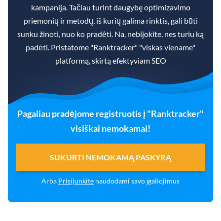
kampanija. Tačiau turint daugybę optimizavimo
priemonių ir metodų, iš kurių galima rinktis, gali būti
sunku žinoti, nuo ko pradėti. Na, nebijokite, nes turiu ką
padėti. Pristatome "Ranktracker" "viskas viename"
platformą, skirtą efektyviam SEO
Pagaliau pradėjome registruotis į "Ranktracker"
visiškai nemokamai!
SUKURTI NEMOKAMĄ PASKYRĄ
Arba
Prisijunkite
naudodami savo įgaliojimus