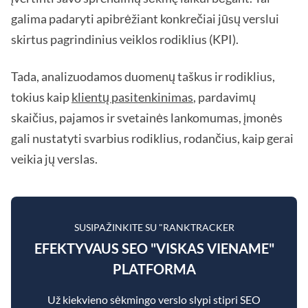
galima padaryti apibrėžiant konkrečiai jūsų verslui
skirtus pagrindinius veiklos rodiklius (KPI).
Tada, analizuodamos duomenų taškus ir rodiklius,
tokius kaip
klientų pasitenkinimas
, pardavimų
skaičius, pajamos ir svetainės lankomumas, įmonės
gali nustatyti svarbius rodiklius, rodančius, kaip gerai
veikia jų verslas.
SUSIPAŽINKITE SU "RANKTRACKER
EFEKTYVAUS SEO "VISKAS VIENAME"
PLATFORMA
Už kiekvieno sėkmingo verslo slypi stipri SEO