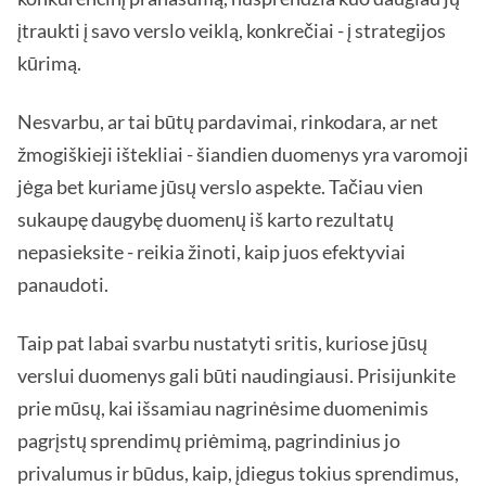
įtraukti į savo verslo veiklą, konkrečiai - į strategijos
kūrimą.
Nesvarbu, ar tai būtų pardavimai, rinkodara, ar net
žmogiškieji ištekliai - šiandien duomenys yra varomoji
jėga bet kuriame jūsų verslo aspekte. Tačiau vien
sukaupę daugybę duomenų iš karto rezultatų
nepasieksite - reikia žinoti, kaip juos efektyviai
panaudoti.
Taip pat labai svarbu nustatyti sritis, kuriose jūsų
verslui duomenys gali būti naudingiausi. Prisijunkite
prie mūsų, kai išsamiau nagrinėsime duomenimis
pagrįstų sprendimų priėmimą, pagrindinius jo
privalumus ir būdus, kaip, įdiegus tokius sprendimus,