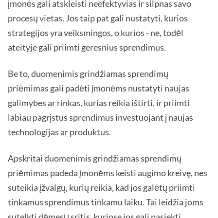
įmonės gali atskleisti neefektyvias ir silpnas savo
procesų vietas. Jos taip pat gali nustatyti, kurios
strategijos yra veiksmingos, o kurios - ne, todėl
ateityje gali priimti geresnius sprendimus.
Be to, duomenimis grindžiamas sprendimų
priėmimas gali padėti įmonėms nustatyti naujas
galimybes ar rinkas, kurias reikia ištirti, ir priimti
labiau pagrįstus sprendimus investuojant į naujas
technologijas ar produktus.
Apskritai duomenimis grindžiamas sprendimų
priėmimas padeda įmonėms keisti augimo kreivę, nes
suteikia įžvalgų, kurių reikia, kad jos galėtų priimti
tinkamus sprendimus tinkamu laiku. Tai leidžia joms
sutelkti dėmesį į sritis, kuriose jos gali pasiekti