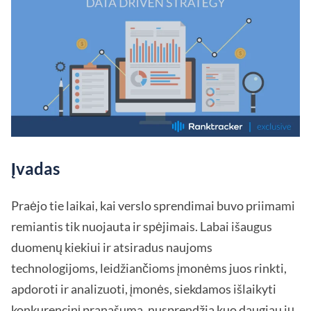
Įvadas
Praėjo tie laikai, kai verslo sprendimai buvo priimami
remiantis tik nuojauta ir spėjimais. Labai išaugus
duomenų kiekiui ir atsiradus naujoms
technologijoms, leidžiančioms įmonėms juos rinkti,
apdoroti ir analizuoti, įmonės, siekdamos išlaikyti
konkurencinį pranašumą, nusprendžia kuo daugiau jų