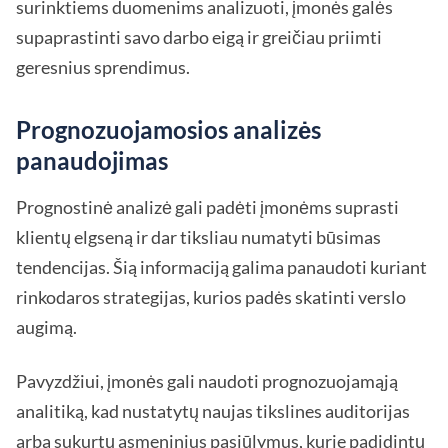
surinktiems duomenims analizuoti, įmonės galės
supaprastinti savo darbo eigą ir greičiau priimti
geresnius sprendimus.
Prognozuojamosios analizės
panaudojimas
Prognostinė analizė gali padėti įmonėms suprasti
klientų elgseną ir dar tiksliau numatyti būsimas
tendencijas. Šią informaciją galima panaudoti kuriant
rinkodaros strategijas, kurios padės skatinti verslo
augimą.
Pavyzdžiui, įmonės gali naudoti prognozuojamąją
analitiką, kad nustatytų naujas tikslines auditorijas
arba sukurtų asmeninius pasiūlymus, kurie padidintų