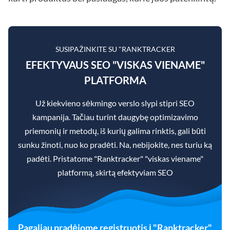
SUSIPAŽINKITE SU "RANKTRACKER
EFEKTYVAUS SEO "VISKAS VIENAME"
PLATFORMA
Už kiekvieno sėkmingo verslo slypi stipri SEO
kampanija. Tačiau turint daugybę optimizavimo
priemonių ir metodų, iš kurių galima rinktis, gali būti
sunku žinoti, nuo ko pradėti. Na, nebijokite, nes turiu ką
padėti. Pristatome "Ranktracker" "viskas viename"
platformą, skirtą efektyviam SEO
Pagaliau pradėjome registruotis į "Ranktracker"