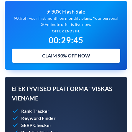
⚡ 90% Flash Sale
90% off your first month on monthly plans. Your personal
30-minute offer is live now.
OFFER ENDS IN:
00
:
29
:
43
CLAIM 90% OFF NOW
EFEKTYVI SEO PLATFORMA "VISKAS
VIENAME
Rank Tracker
Keyword Finder
SERP Checker