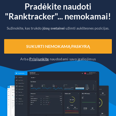
Pradėkite naudoti
"Ranktracker"... nemokamai!
Sužinokite, kas trukdo
jūsų svetainei
užimti aukštesnes pozicijas.
SUKURTI NEMOKAMĄ PASKYRĄ
Arba
Prisijunkite
naudodami savo įgaliojimus