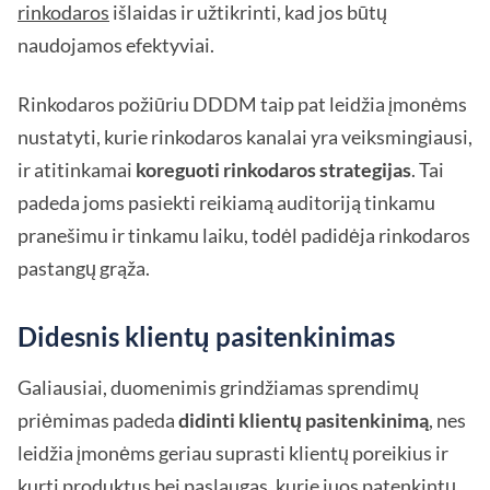
rinkodaros
išlaidas ir užtikrinti, kad jos būtų
naudojamos efektyviai.
Rinkodaros požiūriu DDDM taip pat leidžia įmonėms
nustatyti, kurie rinkodaros kanalai yra veiksmingiausi,
ir atitinkamai
koreguoti rinkodaros strategijas
. Tai
padeda joms pasiekti reikiamą auditoriją tinkamu
pranešimu ir tinkamu laiku, todėl padidėja rinkodaros
pastangų grąža.
Didesnis klientų pasitenkinimas
Galiausiai, duomenimis grindžiamas sprendimų
priėmimas padeda
didinti klientų pasitenkinimą
, nes
leidžia įmonėms geriau suprasti klientų poreikius ir
kurti produktus bei paslaugas, kurie juos patenkintų.