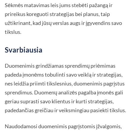
Sėkmės matavimas leis jums stebėti pažangą ir
prireikus koreguoti strategijas bei planus, taip
užtikrinant, kad jūsų verslas augs ir įgyvendins savo
tikslus.
Svarbiausia
Duomenimis grindžiamas sprendimų priėmimas
padeda įmonėms tobulinti savo veiklą ir strategijas,
nes leidžia priimti tikslesnius, duomenimis pagrįstus
sprendimus. Duomenų analizės pagalba įmonės gali
geriau suprasti savo klientus ir kurti strategijas,
padedančias greičiau ir veiksmingiau pasiekti tikslus.
Naudodamosi duomenimis pagrįstomis įžvalgomis,