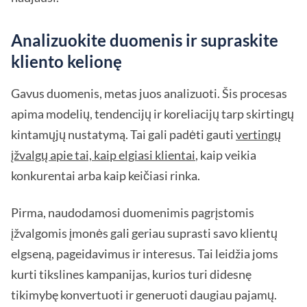
Analizuokite duomenis ir supraskite
kliento kelionę
Gavus duomenis, metas juos analizuoti. Šis procesas
apima modelių, tendencijų ir koreliacijų tarp skirtingų
kintamųjų nustatymą. Tai gali padėti gauti
vertingų
įžvalgų apie tai, kaip elgiasi klientai
, kaip veikia
konkurentai arba kaip keičiasi rinka.
Pirma, naudodamosi duomenimis pagrįstomis
įžvalgomis įmonės gali geriau suprasti savo klientų
elgseną, pageidavimus ir interesus. Tai leidžia joms
kurti tikslines kampanijas, kurios turi didesnę
tikimybę konvertuoti ir generuoti daugiau pajamų.