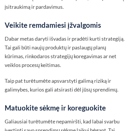
įsitraukimą ir pardavimus.
Veikite remdamiesi įžvalgomis
Dabar metas daryti išvadas ir pradėti kurti strategiją.
Tai gali būti naujų produktų ir paslaugų planų
kūrimas, rinkodaros strategijų koregavimas ar net
veiklos procesų keitimas.
Taip pat turėtumėte apsvarstyti galimą riziką ir
galimybes, kurios gali atsirasti dėl jūsų sprendimų.
Matuokite sėkmę ir koreguokite
Galiausiai turėtumėte nepamiršti, kad labai svarbu
įvertinti savo sprendimų sėkmę laikui bėgant. Tai