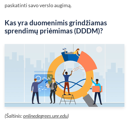
paskatinti savo verslo augimą.
Kas yra duomenimis grindžiamas
sprendimų priėmimas (DDDM)?
(Šaltinis:
onlinedegrees.unr.edu
)