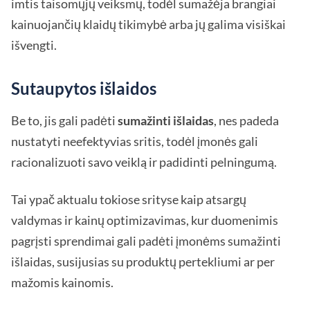
imtis taisomųjų veiksmų, todėl sumažėja brangiai
kainuojančių klaidų tikimybė arba jų galima visiškai
išvengti.
Sutaupytos išlaidos
Be to, jis gali padėti
sumažinti išlaidas
, nes padeda
nustatyti neefektyvias sritis, todėl įmonės gali
racionalizuoti savo veiklą ir padidinti pelningumą.
Tai ypač aktualu tokiose srityse kaip atsargų
valdymas ir kainų optimizavimas, kur duomenimis
pagrįsti sprendimai gali padėti įmonėms sumažinti
išlaidas, susijusias su produktų pertekliumi ar per
mažomis kainomis.