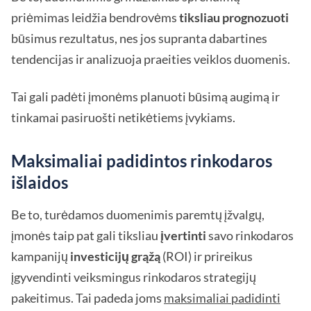
priėmimas leidžia bendrovėms
tiksliau prognozuoti
būsimus rezultatus, nes jos supranta dabartines
tendencijas ir analizuoja praeities veiklos duomenis.
Tai gali padėti įmonėms planuoti būsimą augimą ir
tinkamai pasiruošti netikėtiems įvykiams.
Maksimaliai padidintos rinkodaros
išlaidos
Be to, turėdamos duomenimis paremtų įžvalgų,
įmonės taip pat gali tiksliau
įvertinti
savo rinkodaros
kampanijų
investicijų grąžą
(ROI) ir prireikus
įgyvendinti veiksmingus rinkodaros strategijų
pakeitimus. Tai padeda joms
maksimaliai padidinti