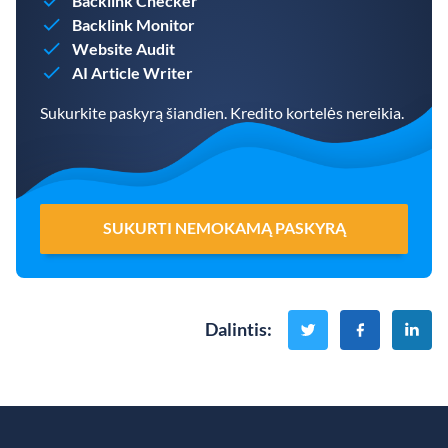
Backlink Checker
Backlink Monitor
Website Audit
AI Article Writer
Sukurkite paskyrą šiandien. Kredito kortelės nereikia.
SUKURTI NEMOKAMĄ PASKYRĄ
Dalintis
: