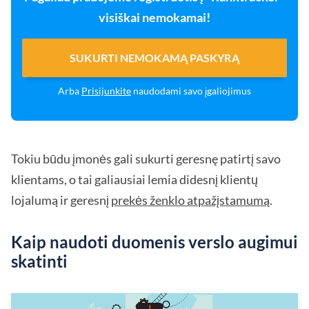
visiškai nemokamai!
SUKURTI NEMOKAMĄ PASKYRĄ
Arba
Prisijunkite
naudodami savo įgaliojimus
Tokiu būdu įmonės gali sukurti geresnę patirtį savo
klientams, o tai galiausiai lemia didesnį klientų
lojalumą ir geresnį
prekės ženklo atpažįstamumą
.
Kaip naudoti duomenis verslo augimui
skatinti