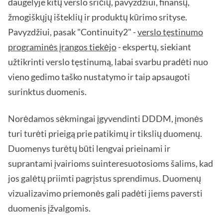
daugelyje kitų verslo sričių, pavyzdžiui, finansų,
žmogiškųjų išteklių ir produktų kūrimo srityse.
Pavyzdžiui, pasak "Continuity2" -
verslo tęstinumo
programinės įrangos tiekėjo
- ekspertų, siekiant
užtikrinti verslo tęstinumą, labai svarbu pradėti nuo
vieno gedimo taško nustatymo ir taip apsaugoti
surinktus duomenis.
Norėdamos sėkmingai įgyvendinti DDDM, įmonės
turi turėti prieigą prie patikimų ir tikslių duomenų.
Duomenys turėtų būti lengvai prieinami ir
suprantami įvairioms suinteresuotosioms šalims, kad
jos galėtų priimti pagrįstus sprendimus. Duomenų
vizualizavimo priemonės gali padėti jiems paversti
duomenis įžvalgomis.