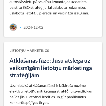
autostāvvietu pārvaldību, izmantojot uz datiem
balstītu SEO stratēģiju, lai uzlabotu redzamību,
uzlabotu lietotāju pieredzi un veicinātu izaugsmi.
2024-12-02
•
LIETOTŅU MĀRKETINGS
Atklāšanas fāze: Jūsu atslēga uz
veiksmīgām lietotņu mārketinga
stratēģijām
Uzziniet, kā atklāšanas fāzei ir izšķiroša nozīme
efektīvu lietotņu mārketinga stratēģiju izveidē, kas
palīdz jūsu lietotnei izcelties un gūt panākumus
konkurētspējīgos tirgos.