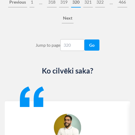
Previous
1
318
319
320
321
322
466
…
…
Next
Jump to page
Go
Ko cilvēki saka?
Slide 1 of 13