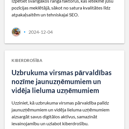
Izpētiet svarīgākos ranga faktorus, kas ietekmē jūsu
pozīcijas meklētājā, sākot no satura kvalitātes līdz
atpakaļsaitēm un tehniskajai SEO.
2024-12-04
•
KIBERDROŠĪBA
Uzbrukuma virsmas pārvaldības
nozīme jaunuzņēmumiem un
vidēja lieluma uzņēmumiem
Uzziniet, kā uzbrukuma virsmas pārvaldība palīdz
jaunuzņēmumiem un vidēja lieluma uzņēmumiem
aizsargāt savus digitālos aktīvus, samazināt
ievainojamību un uzlabot kiberdrošību.