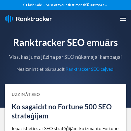
⚡ Flash Sale — 90% off your first month
⏳
00
:
29
:
44
→
Ranktracker SEO emuārs
Viss, kas jums jāzina par SEO nākamajai kampaņai
Neaizmirstiet pārbaudīt
Ranktracker SEO ceļvedi
UZZINĀT SEO
Ko sagaidīt no Fortune 500 SEO
stratēģijām
Iepazīstieties ar SEO stratēģijām, ko izmanto Fortune