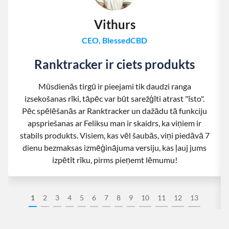
Vithurs
CEO, BlessedCBD
Ranktracker ir ciets produkts
Mūsdienās tirgū ir pieejami tik daudzi ranga
izsekošanas rīki, tāpēc var būt sarežģīti atrast "īsto".
Pēc spēlēšanās ar Ranktracker un dažādu tā funkciju
apspriešanas ar Feliksu man ir skaidrs, ka viņiem ir
stabils produkts. Visiem, kas vēl šaubās, viņi piedāvā 7
dienu bezmaksas izmēģinājuma versiju, kas ļauj jums
izpētīt rīku, pirms pieņemt lēmumu!
1
2
3
4
5
6
7
8
9
10
11
12
13