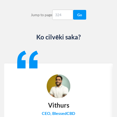
Jump to page
Go
Ko cilvēki saka?
Slide 1 of 13
Vithurs
CEO, BlessedCBD