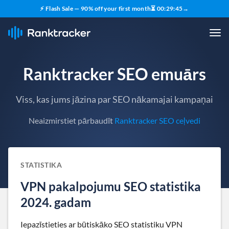
⚡ Flash Sale — 90% off your first month
⏳
00
:
29
:
44
→
Ranktracker SEO emuārs
Viss, kas jums jāzina par SEO nākamajai kampaņai
Neaizmirstiet pārbaudīt
Ranktracker SEO ceļvedi
STATISTIKA
VPN pakalpojumu SEO statistika
2024. gadam
Iepazīstieties ar būtiskāko SEO statistiku VPN