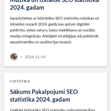
2024. gadam
Iepazīstieties ar būtiskāko SEO statistiku mūzikas un
izklaides nozarē 2024. gadā, kas aptver digitālo
patēriņu, video saturu, balss meklēšanu un sociālo
mediju integrāciju. Atklājiet stratēģijas, kā palielināt
atpazīstamību un auditorijas iesaisti.
2024-11-14
•
STATISTIKA
Sākums Pakalpojumi SEO
statistika 2024. gadam
Izpētiet būtiskāko SEO statistiku mājsaimniecības