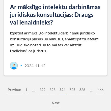
Ar mākslīgo intelektu darbināmas
juridiskās konsultācijas: Draugs
vai ienaidnieks?
Izpētiet ar mākslīgo intelektu darbināmu juridisko
konsultāciju plusus un mīnusus, analizējot tā ietekmi
uz juridisko nozari un to, vai tas var aizstāt
tradicionālos juristus.
2024-11-12
•
Previous
1
322
323
324
325
326
466
…
…
Next