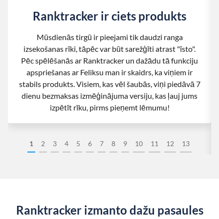
Ranktracker ir ciets produkts
Mūsdienās tirgū ir pieejami tik daudzi ranga
izsekošanas rīki, tāpēc var būt sarežģīti atrast "īsto".
Pēc spēlēšanās ar Ranktracker un dažādu tā funkciju
apspriešanas ar Feliksu man ir skaidrs, ka viņiem ir
stabils produkts. Visiem, kas vēl šaubās, viņi piedāvā 7
dienu bezmaksas izmēģinājuma versiju, kas ļauj jums
izpētīt rīku, pirms pieņemt lēmumu!
1
2
3
4
5
6
7
8
9
10
11
12
13
Ranktracker izmanto dažu pasaules