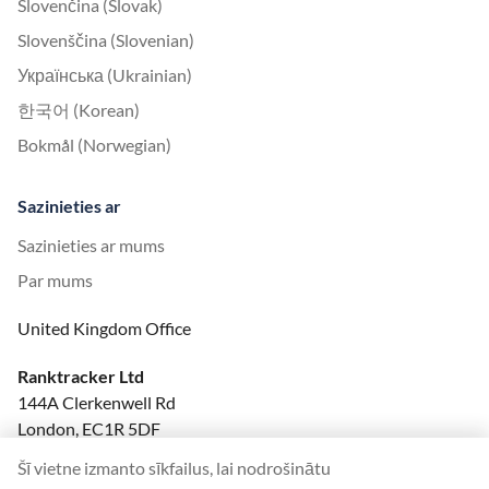
Slovenčina (Slovak)
Slovenščina (Slovenian)
Українська (Ukrainian)
한국어 (Korean)
Bokmål (Norwegian)
Sazinieties ar
Sazinieties ar mums
Par mums
United Kingdom Office
Ranktracker Ltd
144A Clerkenwell Rd
London, EC1R 5DF
Company No: 08820809
Šī vietne izmanto sīkfailus, lai nodrošinātu
felix@ranktracker.com