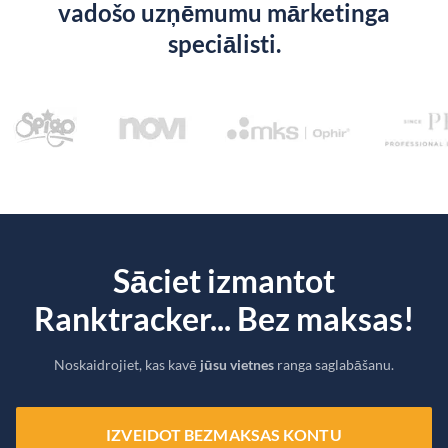
vadošo uzņēmumu mārketinga
speciālisti.
Sāciet izmantot
Ranktracker... Bez maksas!
Noskaidrojiet, kas kavē
jūsu vietnes
ranga saglabāšanu.
IZVEIDOT BEZMAKSAS KONTU