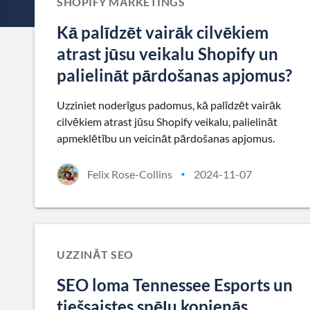
SHOPIFY MĀRKETINGS
Kā palīdzēt vairāk cilvēkiem
atrast jūsu veikalu Shopify un
palielināt pārdošanas apjomus?
Uzziniet noderīgus padomus, kā palīdzēt vairāk
cilvēkiem atrast jūsu Shopify veikalu, palielināt
apmeklētību un veicināt pārdošanas apjomus.
Felix Rose-Collins
2024-11-07
•
UZZINĀT SEO
SEO loma Tennessee Esports un
tiešsaistes spēļu kopienās