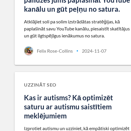
kanālu un gūt peļņu no satura.
Atklājiet soli pa solim izstrādātas stratēģijas, kā
paplašināt savu YouTube kanālu, piesaistīt skatītājus
un gūt ilgtspējīgus ienākumus no satura.
Felix Rose-Collins
2024-11-07
•
UZZINĀT SEO
Kas ir autisms? Kā optimizēt
saturu ar autismu saistītiem
meklējumiem
Izprotiet autismu un uzziniet, kā empātiski optimizēt