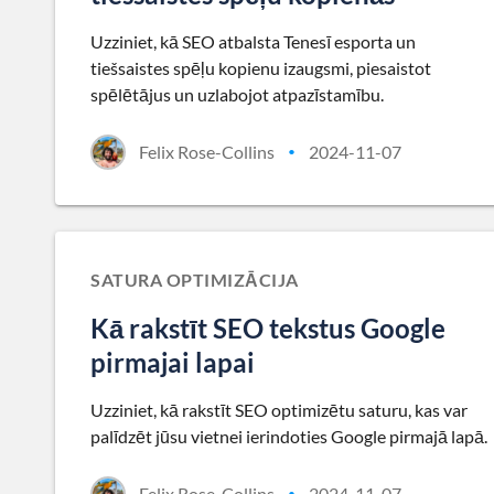
Uzziniet, kā SEO atbalsta Tenesī esporta un
tiešsaistes spēļu kopienu izaugsmi, piesaistot
spēlētājus un uzlabojot atpazīstamību.
Felix Rose-Collins
2024-11-07
•
SATURA OPTIMIZĀCIJA
Kā rakstīt SEO tekstus Google
pirmajai lapai
Uzziniet, kā rakstīt SEO optimizētu saturu, kas var
palīdzēt jūsu vietnei ierindoties Google pirmajā lapā.
Felix Rose-Collins
2024-11-07
•