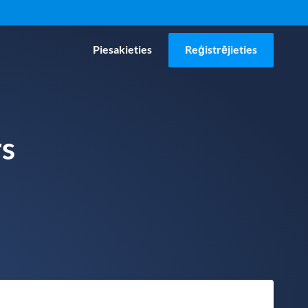
Piesakieties
Reģistrējieties
s