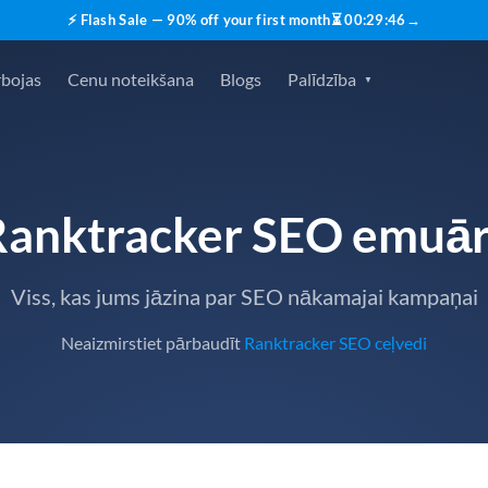
⚡ Flash Sale — 90% off your first month
⏳
00
:
29
:
45
→
rbojas
Cenu noteikšana
Blogs
Palīdzība
Ranktracker SEO emuār
Viss, kas jums jāzina par SEO nākamajai kampaņai
Neaizmirstiet pārbaudīt
Ranktracker SEO ceļvedi