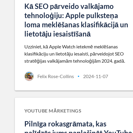
Kā SEO pārveido valkājamo
tehnoloģiju: Apple pulksteņa
loma meklēšanas klasifikācijā un
lietotāju iesaistīšanā
Uzziniet, kā Apple Watch ietekmē meklēšanas
klasifikāciju un lietotāju iesaisti, pārveidojot SEO
stratēģijas valkājamām tehnoloģijām 2024. gadā.
Felix Rose-Collins
2024-11-07
•
YOUTUBE MĀRKETINGS
Pilnīga rokasgrāmata, kas
palīdzēs jums paplašināt YouTube