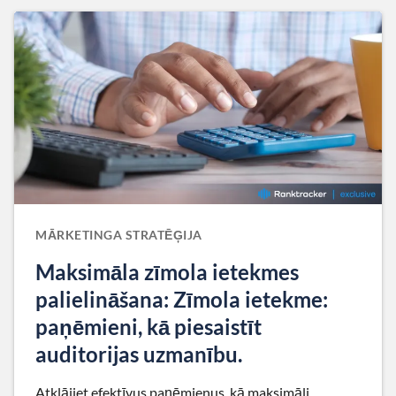
MĀRKETINGA STRATĒĢIJA
Maksimāla zīmola ietekmes
palielināšana: Zīmola ietekme:
paņēmieni, kā piesaistīt
auditorijas uzmanību.
Atklājiet efektīvus paņēmienus, kā maksimāli