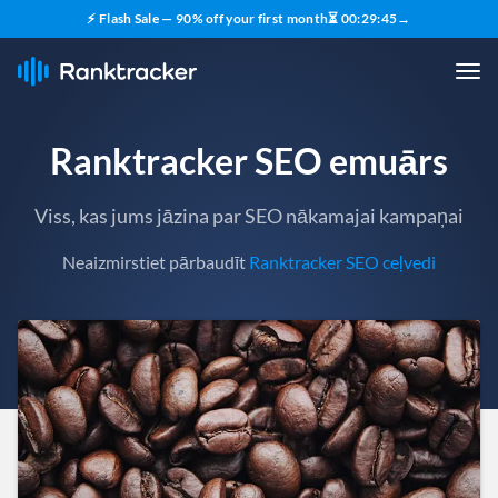
⚡ Flash Sale — 90% off your first month
⏳
00
:
29
:
43
→
Ranktracker SEO emuārs
Viss, kas jums jāzina par SEO nākamajai kampaņai
Neaizmirstiet pārbaudīt
Ranktracker SEO ceļvedi