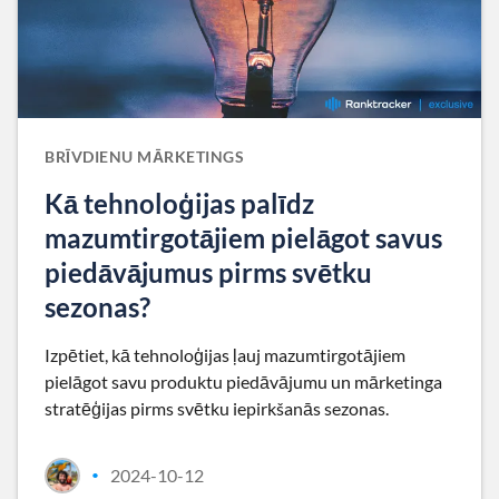
BRĪVDIENU MĀRKETINGS
Kā tehnoloģijas palīdz
mazumtirgotājiem pielāgot savus
piedāvājumus pirms svētku
sezonas?
Izpētiet, kā tehnoloģijas ļauj mazumtirgotājiem
pielāgot savu produktu piedāvājumu un mārketinga
stratēģijas pirms svētku iepirkšanās sezonas.
2024-10-12
•