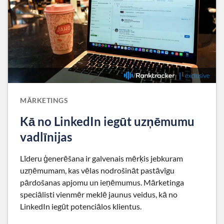
MĀRKETINGS
Kā no LinkedIn iegūt uzņēmumu
vadlīnijas
Līderu ģenerēšana ir galvenais mērķis jebkuram
uzņēmumam, kas vēlas nodrošināt pastāvīgu
pārdošanas apjomu un ieņēmumus. Mārketinga
speciālisti vienmēr meklē jaunus veidus, kā no
LinkedIn iegūt potenciālos klientus.