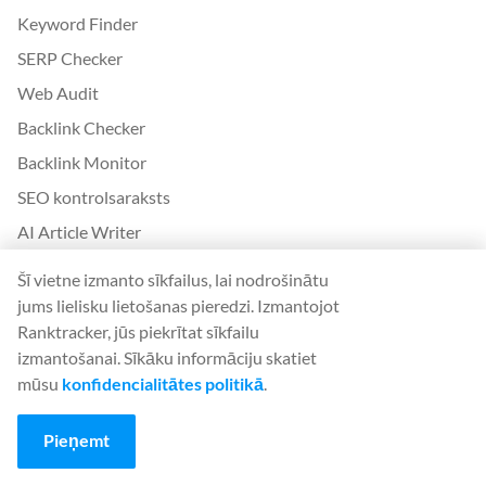
Keyword Finder
SERP Checker
Web Audit
Backlink Checker
Backlink Monitor
SEO kontrolsaraksts
AI Article Writer
BEZMAKSAS: SERP simulators
Šī vietne izmanto sīkfailus, lai nodrošinātu
jums lielisku lietošanas pieredzi. Izmantojot
Vairāk no Ranktracker
Ranktracker, jūs piekrītat sīkfailu
White Label SaaS Backlink Service
izmantošanai. Sīkāku informāciju skatiet
mūsu
konfidencialitātes politikā
.
Kā tas darbojas
Partneru programma
Pieņemt
Blogs