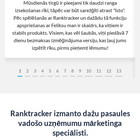
Mūsdienās tirgū ir pieejami tik daudzi ranga
izsekošanas rīki, tāpēc var būt sarežģīti atrast "īsto".
Pēc spēlēšanās ar Ranktracker un dažādu tā funkciju
apspriešanas ar Feliksu man ir skaidrs, ka viņiem ir
stabils produkts. Visiem, kas vēl šaubās, viņi piedāvā 7
dienu bezmaksas izmēģinājuma versiju, kas ļauj jums
izpētīt rīku, pirms pieņemt lēmumu!
1
2
3
4
5
6
7
8
9
10
11
12
13
Ranktracker izmanto dažu pasaules
vadošo uzņēmumu mārketinga
speciālisti.