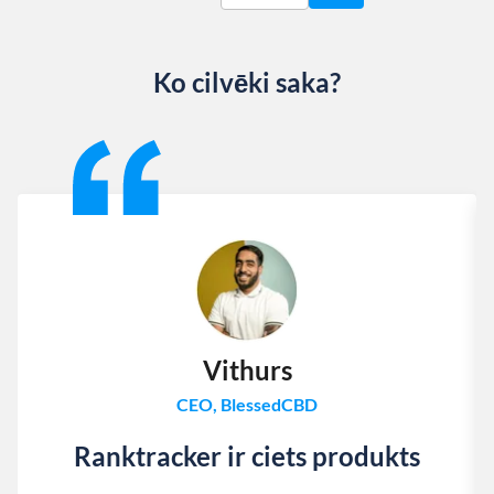
Ko cilvēki saka?
Slide 1 of 13
Vithurs
CEO, BlessedCBD
Ranktracker ir ciets produkts