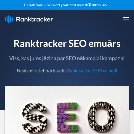
⚡ Flash Sale — 90% off your first month
⏳
00
:
29
:
43
→
Ranktracker SEO emuārs
Viss, kas jums jāzina par SEO nākamajai kampaņai
Neaizmirstiet pārbaudīt
Ranktracker SEO ceļvedi