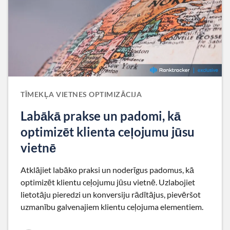
TĪMEKĻA VIETNES OPTIMIZĀCIJA
Labākā prakse un padomi, kā
optimizēt klienta ceļojumu jūsu
vietnē
Atklājiet labāko praksi un noderīgus padomus, kā
optimizēt klientu ceļojumu jūsu vietnē. Uzlabojiet
lietotāju pieredzi un konversiju rādītājus, pievēršot
uzmanību galvenajiem klientu ceļojuma elementiem.