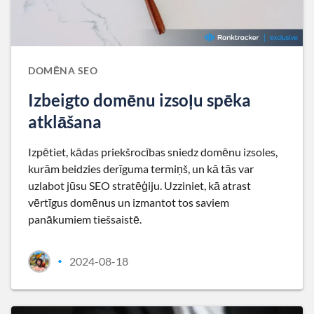
DOMĒNA SEO
Izbeigto domēnu izsoļu spēka
atklāšana
Izpētiet, kādas priekšrocības sniedz domēnu izsoles,
kurām beidzies derīguma termiņš, un kā tās var
uzlabot jūsu SEO stratēģiju. Uzziniet, kā atrast
vērtīgus domēnus un izmantot tos saviem
panākumiem tiešsaistē.
2024-08-18
•