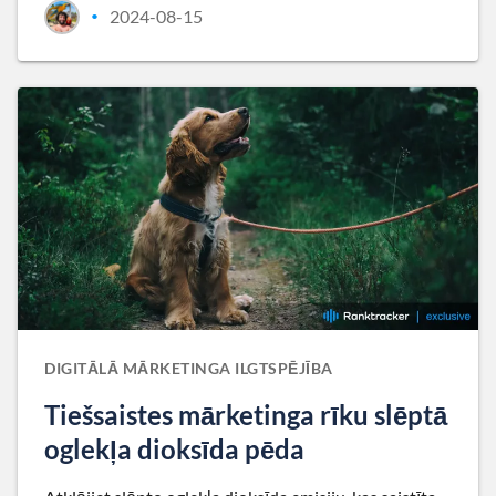
2024-08-15
•
DIGITĀLĀ MĀRKETINGA ILGTSPĒJĪBA
Tiešsaistes mārketinga rīku slēptā
oglekļa dioksīda pēda