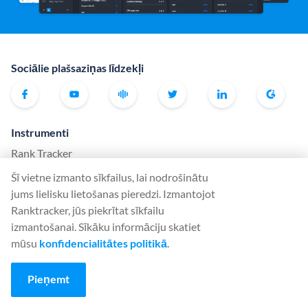
Sociālie plašsaziņas līdzekļi
Instrumenti
Rank Tracker
Keyword Finder
Šī vietne izmanto sīkfailus, lai nodrošinātu
jums lielisku lietošanas pieredzi. Izmantojot
SERP Checker
Ranktracker, jūs piekrītat sīkfailu
Web Audit
izmantošanai. Sīkāku informāciju skatiet
Backlink Checker
mūsu
konfidencialitātes politikā
.
Backlink Monitor
Pieņemt
SEO kontrolsaraksts
AI Article Writer