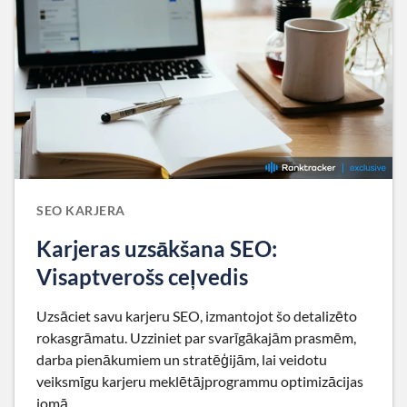
SEO KARJERA
Karjeras uzsākšana SEO:
Visaptverošs ceļvedis
Uzsāciet savu karjeru SEO, izmantojot šo detalizēto
rokasgrāmatu. Uzziniet par svarīgākajām prasmēm,
darba pienākumiem un stratēģijām, lai veidotu
veiksmīgu karjeru meklētājprogrammu optimizācijas
jomā.