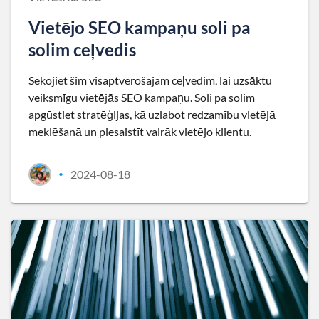
Vietējo SEO kampaņu soli pa
solim ceļvedis
Sekojiet šim visaptverošajam ceļvedim, lai uzsāktu
veiksmīgu vietējās SEO kampaņu. Soli pa solim
apgūstiet stratēģijas, kā uzlabot redzamību vietējā
meklēšanā un piesaistīt vairāk vietējo klientu.
2024-08-18
•