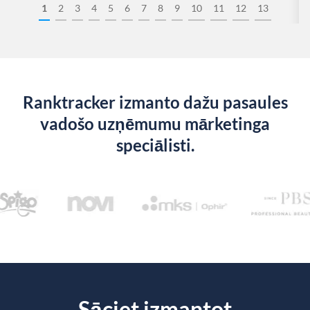
1
2
3
4
5
6
7
8
9
10
11
12
13
Ranktracker izmanto dažu pasaules
vadošo uzņēmumu mārketinga
speciālisti.
Sāciet izmantot