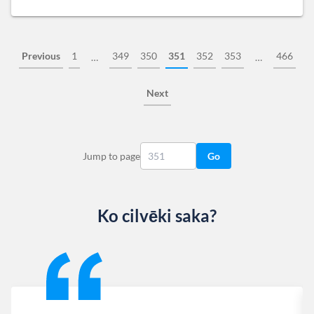
Previous
1
349
350
351
352
353
466
…
…
Next
Jump to page
Go
Ko cilvēki saka?
Slide 1 of 13