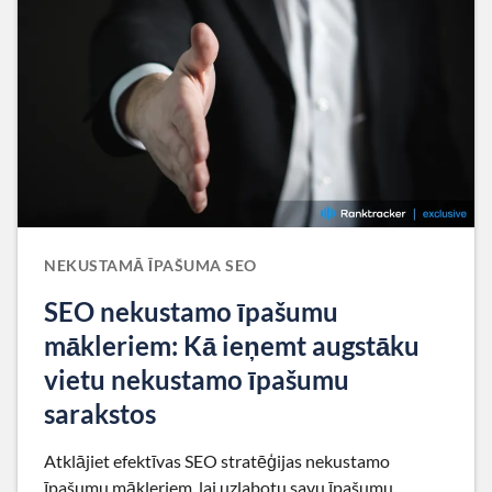
NEKUSTAMĀ ĪPAŠUMA SEO
SEO nekustamo īpašumu
mākleriem: Kā ieņemt augstāku
vietu nekustamo īpašumu
sarakstos
Atklājiet efektīvas SEO stratēģijas nekustamo
īpašumu mākleriem, lai uzlabotu savu īpašumu