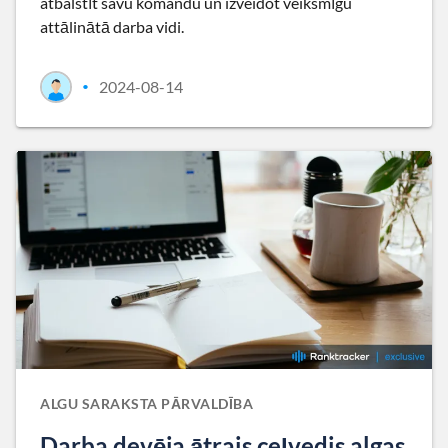
atbalstīt savu komandu un izveidot veiksmīgu
attālinātā darba vidi.
2024-08-14
•
ALGU SARAKSTA PĀRVALDĪBA
Darba devēja ātrais ceļvedis algas