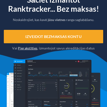
Ranktracker... Bez maksas!
Noskaidrojiet, kas kavē
jūsu vietnes
ranga saglabāšanu.
IZVEIDOT BEZMAKSAS KONTU
Vai
Pierakstīties
, izmantojot savus akreditācijas datus