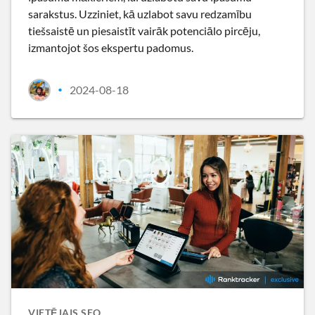
sarakstus. Uzziniet, kā uzlabot savu redzamību
tiešsaistē un piesaistīt vairāk potenciālo pircēju,
izmantojot šos ekspertu padomus.
2024-08-18
•
VIETĒJAIS SEO