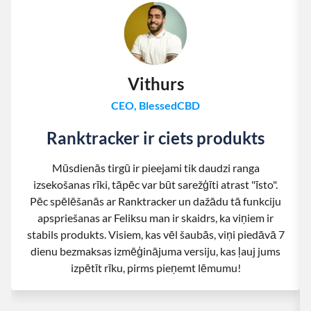
Vithurs
CEO, BlessedCBD
Ranktracker ir ciets produkts
Mūsdienās tirgū ir pieejami tik daudzi ranga
izsekošanas rīki, tāpēc var būt sarežģīti atrast "īsto".
Pēc spēlēšanās ar Ranktracker un dažādu tā funkciju
apspriešanas ar Feliksu man ir skaidrs, ka viņiem ir
stabils produkts. Visiem, kas vēl šaubās, viņi piedāvā 7
dienu bezmaksas izmēģinājuma versiju, kas ļauj jums
izpētīt rīku, pirms pieņemt lēmumu!