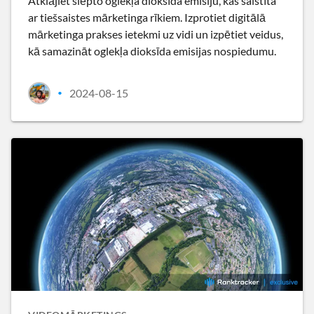
Atklājiet slēpto oglekļa dioksīda emisiju, kas saistīta
ar tiešsaistes mārketinga rīkiem. Izprotiet digitālā
mārketinga prakses ietekmi uz vidi un izpētiet veidus,
kā samazināt oglekļa dioksīda emisijas nospiedumu.
2024-08-15
•