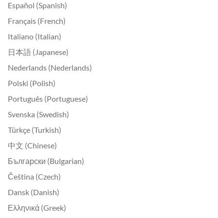
Español (Spanish)
Français (French)
Italiano (Italian)
日本語 (Japanese)
Nederlands (Nederlands)
Polski (Polish)
Português (Portuguese)
Svenska (Swedish)
Türkçe (Turkish)
中文 (Chinese)
Български (Bulgarian)
Čeština (Czech)
Dansk (Danish)
Ελληνικά (Greek)