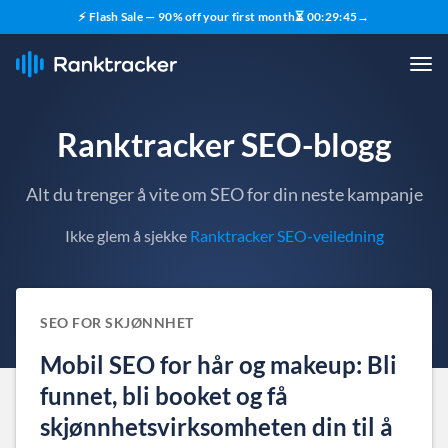
⚡ Flash Sale — 90% off your first month
⏳
00
:
29
:
44
→
Ranktracker SEO-blogg
Alt du trenger å vite om SEO for din neste kampanje
Ikke glem å sjekke
Ranktracker SEO-veiledning
SEO FOR SKJØNNHET
Mobil SEO for hår og makeup: Bli
funnet, bli booket og få
skjønnhetsvirksomheten din til å