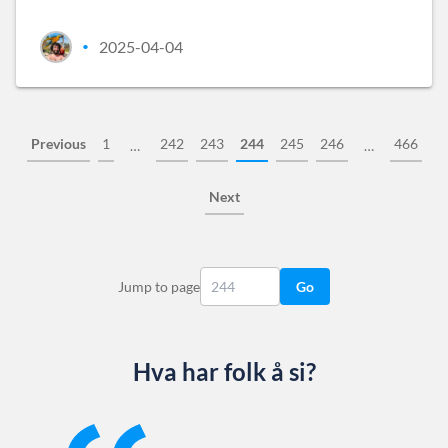
2025-04-04
•
Previous
1
242
243
244
245
246
466
…
…
Next
Jump to page
Go
Hva har folk å si?
Slide 1 of 13