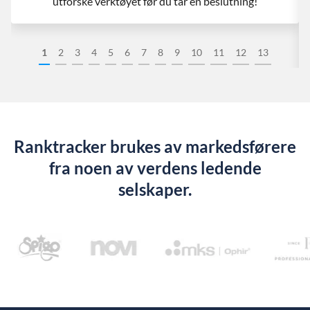
utforske verktøyet før du tar en beslutning!
1
2
3
4
5
6
7
8
9
10
11
12
13
Ranktracker brukes av markedsførere
fra noen av verdens ledende
selskaper.