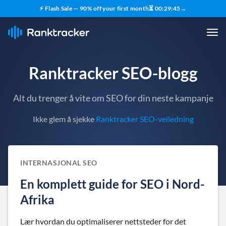
⚡ Flash Sale — 90% off your first month
⏳
00
:
29
:
44
→
Ranktracker SEO-blogg
Alt du trenger å vite om SEO for din neste kampanje
Ikke glem å sjekke
Ranktracker SEO-veiledning
INTERNASJONAL SEO
En komplett guide for SEO i Nord-
Afrika
Lær hvordan du optimaliserer nettsteder for det