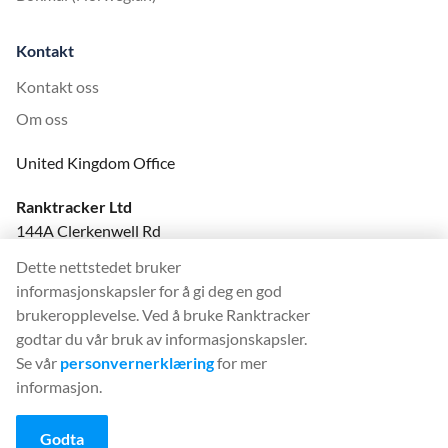
Kontakt
Kontakt oss
Om oss
United Kingdom Office
Ranktracker Ltd
144A Clerkenwell Rd
London, EC1R 5DF
Dette nettstedet bruker
Company No: 08820809
informasjonskapsler for å gi deg en god
felix@ranktracker.com
brukeropplevelse. Ved å bruke Ranktracker
godtar du vår bruk av informasjonskapsler.
Se vår
personvernerklæring
for mer
informasjon.
2015 -
2026
© Ranktracker. All Rights Reserved.
Godta