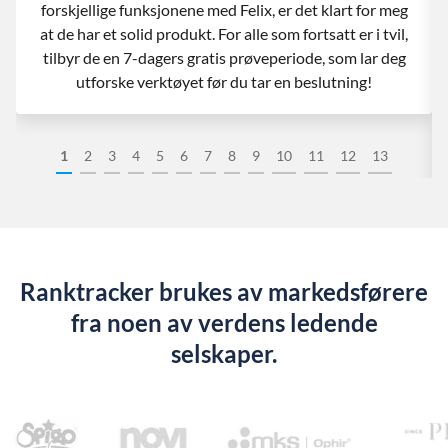
forskjellige funksjonene med Felix, er det klart for meg
at de har et solid produkt. For alle som fortsatt er i tvil,
tilbyr de en 7-dagers gratis prøveperiode, som lar deg
utforske verktøyet før du tar en beslutning!
1
2
3
4
5
6
7
8
9
10
11
12
13
Ranktracker brukes av markedsførere
fra noen av verdens ledende
selskaper.