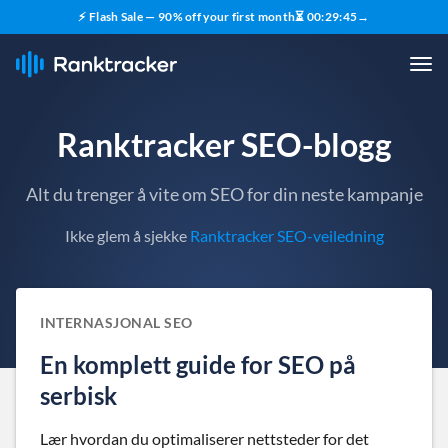
⚡ Flash Sale — 90% off your first month
⏳
00
:
29
:
44
→
Ranktracker SEO-blogg
Alt du trenger å vite om SEO for din neste kampanje
Ikke glem å sjekke
Ranktracker SEO-veiledning
INTERNASJONAL SEO
En komplett guide for SEO på
serbisk
Lær hvordan du optimaliserer nettsteder for det