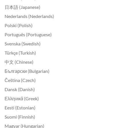
日本語 (Japanese)
Nederlands (Nederlands)
Polski (Polish)
Português (Portuguese)
Svenska (Swedish)
Türkçe (Turkish)
中文 (Chinese)
Български (Bulgarian)
Čeština (Czech)
Dansk (Danish)
Ελληνικά (Greek)
Eesti (Estonian)
Suomi (Finnish)
Magyar (Hungarian)