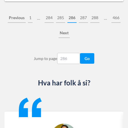
Previous
1
284
285
286
287
288
466
…
…
Next
Jump to page
Go
Hva har folk å si?
Slide 1 of 13