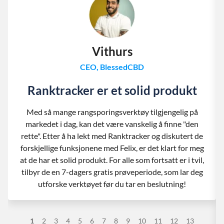
Vithurs
CEO, BlessedCBD
Ranktracker er et solid produkt
Med så mange rangsporingsverktøy tilgjengelig på
markedet i dag, kan det være vanskelig å finne "den
rette". Etter å ha lekt med Ranktracker og diskutert de
forskjellige funksjonene med Felix, er det klart for meg
at de har et solid produkt. For alle som fortsatt er i tvil,
tilbyr de en 7-dagers gratis prøveperiode, som lar deg
utforske verktøyet før du tar en beslutning!
1
2
3
4
5
6
7
8
9
10
11
12
13